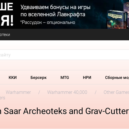
отеки
ККИ
Берсерк
MTG
НРИ
Сборные мо
Warhammer
Warhammer 40,000
Other Game
ers
Saar Archeoteks and Grav-Cutter