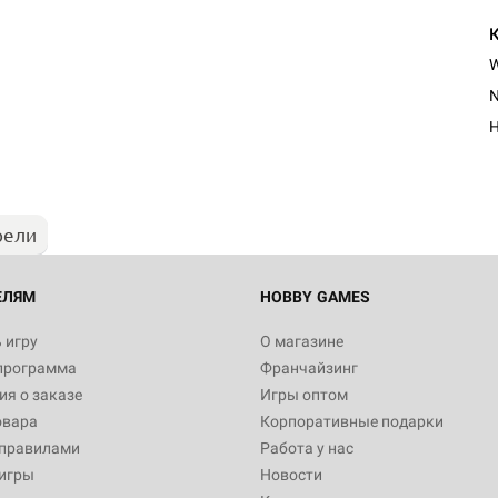
H
рели
ЕЛЯМ
HOBBY GAMES
 игру
О магазине
программа
Франчайзинг
я о заказе
Игры оптом
овара
Корпоративные подарки
 правилами
Работа у нас
игры
Новости