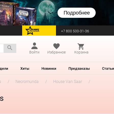
Подробнее
+7 800 500-31-36
перейти на Zvezda
Войти
Избранное
Корзина
дели
Хиты
Новинки
Предзаказы
Статьи
s
Necromunda
House Van Saar
s