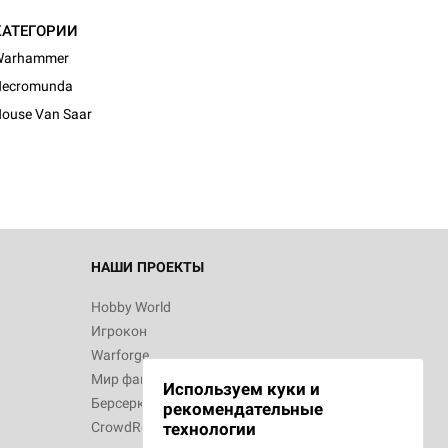
КАТЕГОРИИ
Warhammer
Necromunda
ouse Van Saar
НАШИ ПРОЕКТЫ
Hobby World
Игрокон
Warforge
Мир фантастики
Используем куки и
Берсерк
рекомендательные
CrowdRepublic
технологии