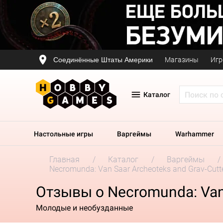
Соединённые Штаты Америки
Магазины
Игр
Каталог
Настольные игры
Варгеймы
Warhammer
Главная
Каталог
Варгеймы
Necromunda: Van Saar Archeoteks and Grav-Cutt
Отзывы о Necromunda: Van 
Молодые и необузданные