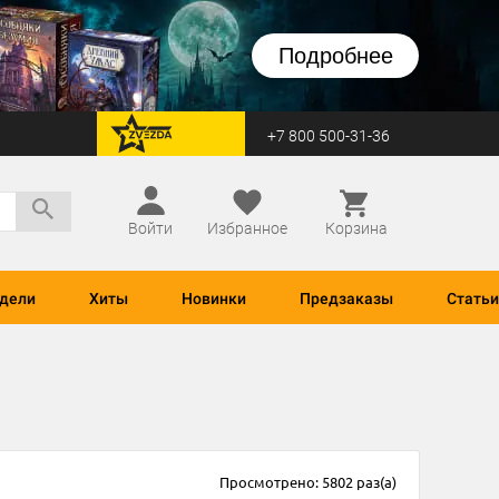
Подробнее
+7 800 500-31-36
перейти на Zvezda
Войти
Избранное
Корзина
дели
Хиты
Новинки
Предзаказы
Статьи
Просмотрено: 5802 раз(а)