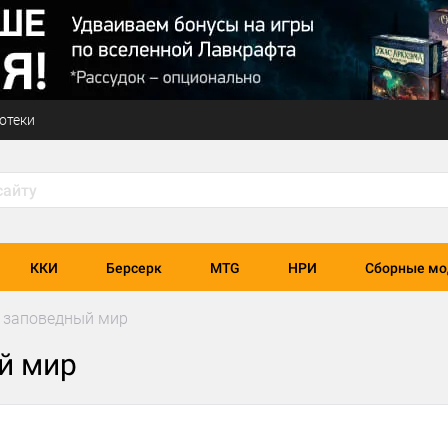
отеки
ККИ
Берсерк
MTG
НРИ
Сборные мо
 заповедный мир
й мир