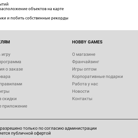
ытий
расположение объектов на карте
ыки и побить собственные рекорды
ЕЛЯМ
HOBBY GAMES
 игру
О магазине
программа
Франчайзинг
я о заказе
Игры оптом
овара
Корпоративные подарки
 правилами
Работа у нас
игры
Новости
з скидки
Контакты
е приложение
разрешено только по согласию администрации
яется публичной офертой