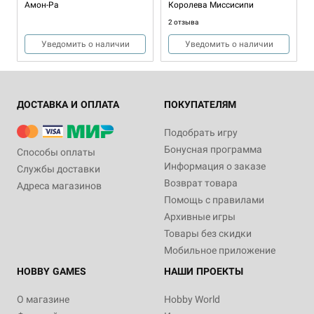
Амон-Ра
Королева Миссисипи
2 отзыва
Уведомить о наличии
Уведомить о наличии
ДОСТАВКА И ОПЛАТА
ПОКУПАТЕЛЯМ
Подобрать игру
Бонусная программа
Способы оплаты
Информация о заказе
Службы доставки
Возврат товара
Адреса магазинов
1-4
1-4
30-120
30
10+
14+
2-5
60-90
14+
Помощь с правилами
6 990 ₽
2 990 ₽
4 990 ₽
Архивные игры
Каменный век: На заре
Детективы. Париж 1920
Властители
Товары без скидки
человечества
Купить
Мобильное приложение
Купить
3 отзыва
HOBBY GAMES
НАШИ ПРОЕКТЫ
Уведомить о наличии
О магазине
Hobby World