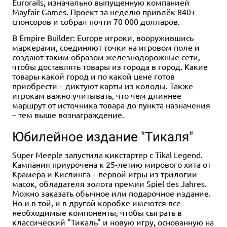
Eurorails, изначально выпущенную компанией
Mayfair Games. Проект за неделю привлёк 840+
спонсоров и собрал почти 70 000 долларов.
В Empire Builder: Europe игроки, вооружившись
маркерами, соединяют точки на игровом поле и
создают таким образом железнодорожные сети,
чтобы доставлять товары из города в город. Какие
товары какой город и по какой цене готов
приобрести – диктуют карты из колоды. Также
игрокам важно учитывать, что чем длиннее
маршрут от источника товара до пункта назначения
– тем выше вознаграждение.
Юбилейное издание "Тикаля"
Super Meeple запустила кикстартер с Tikal Legend.
Кампания приурочена к 25-летию мирового хита от
Крамера и Кислинга – первой игры из трилогии
масок, обладателя золота премии Spiel des Jahres.
Можно заказать обычное или подарочное издание.
Но и в той, и в другой коробке имеются все
необходимые компоненты, чтобы сыграть в
классический "Тикаль" и новую игру, основанную на