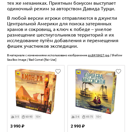
тех же механиках. Приятным бонусом выступает
одиночный режим за авторством Давида Турци.
В любой версии игроки отправляются в джунгли
Центральной Америки для поиска затерянных
храмов и сокровищ, а ключ к победе – умелое
размещение шестиугольников территорий и их
исследование путём добавления и перемещения
фишек участников экспедиции.
В материале с изменениями использовано изображение
pic8418427.jpg
/ Shallow
Sea Box Image / Bad Comet [Fair Use]
3-5
60-90
10+
2-6
45-75
10+
3 990 ₽
2 990 ₽