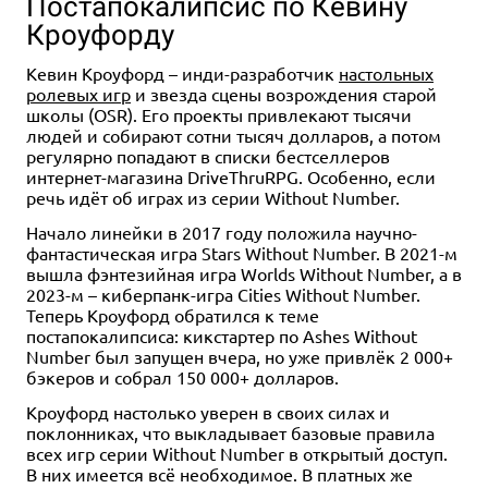
Постапокалипсис по Кевину
Кроуфорду
Кевин Кроуфорд – инди-разработчик
настольных
ролевых игр
и звезда сцены возрождения старой
школы (OSR). Его проекты привлекают тысячи
людей и собирают сотни тысяч долларов, а потом
регулярно попадают в списки бестселлеров
интернет-магазина DriveThruRPG. Особенно, если
речь идёт об играх из серии Without Number.
Начало линейки в 2017 году положила научно-
фантастическая игра Stars Without Number. В 2021-м
вышла фэнтезийная игра Worlds Without Number, а в
2023-м – киберпанк-игра Cities Without Number.
Теперь Кроуфорд обратился к теме
постапокалипсиса: кикстартер по Ashes Without
Number был запущен вчера, но уже привлёк 2 000+
бэкеров и собрал 150 000+ долларов.
Кроуфорд настолько уверен в своих силах и
поклонниках, что выкладывает базовые правила
всех игр серии Without Number в открытый доступ.
В них имеется всё необходимое. В платных же