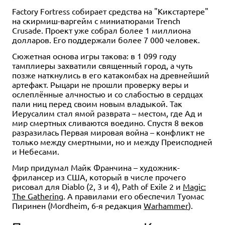
Factory Fortress собирает средства на "Кикстартере"
на скирмиш-варгейм с миниатюрами Trench
Crusade. Проект уже собрал более 1 миллиона
долларов. Его поддержали более 7 000 человек.
Сюжетная основа игры такова: в 1 099 году
тамплиеры захватили священный город, а чуть
позже наткнулись в его катакомбах на древнейший
артефакт. Рыцари не прошли проверку веры и
ослеплённые алчностью и со слабостью в сердцах
пали ниц перед своим новым владыкой. Так
Иерусалим стал ямой разврата – местом, где Ад и
мир смертных сливаются воедино. Спустя 8 веков
разразилась Первая мировая война – конфликт не
только между смертными, но и между Преисподней
и Небесами.
Мир придумал Майк Франчина – художник-
фрилансер из США, который в числе прочего
рисовал для Diablo (2, 3 и 4), Path of Exile 2 и
Magic:
The Gathering
. А правилами его обеспечил Туомас
Пиринен (Mordheim, 6-я редакция
Warhammer
).