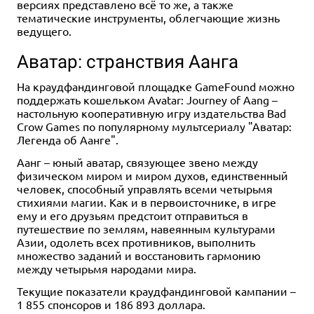
версиях представлено всё то же, а также
тематические инструменты, облегчающие жизнь
ведущего.
Аватар: странствия Аанга
На краудфандинговой площадке GameFound можно
поддержать кошельком Avatar: Journey of Aang –
настольную кооперативную игру издательства Bad
Crow Games по популярному мультсериалу "Аватар:
Легенда об Аанге".
Аанг – юный аватар, связующее звено между
физическом миром и миром духов, единственный
человек, способный управлять всеми четырьмя
стихиями магии. Как и в первоисточнике, в игре
ему и его друзьям предстоит отправиться в
путешествие по землям, навеянным культурами
Азии, одолеть всех противников, выполнить
множество заданий и восстановить гармонию
между четырьмя народами мира.
Текущие показатели краудфандинговой кампании –
1 855 спонсоров и 186 893 доллара.