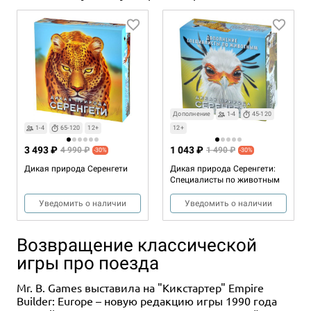
Дополнение
1-4
45-120
1-4
65-120
12+
12+
3 493 ₽
1 043 ₽
4 990 ₽
1 490 ₽
-30%
-30%
Дикая природа Серенгети
Дикая природа Серенгети:
Специалисты по животным
Уведомить о наличии
Уведомить о наличии
Возвращение классической
игры про поезда
Mr. B. Games выставила на "Кикстартер" Empire
Builder: Europe – новую редакцию игры 1990 года