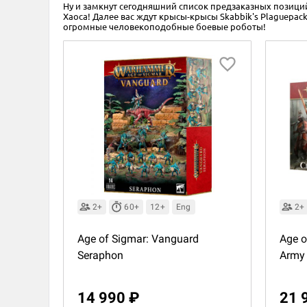
Ну и замкнут сегодняшний список предзаказных позиций 
Хаоса! Далее вас ждут крысы-крысы Skabbik's Plaguepack
огромные человекоподобные боевые роботы!
2+
60+
12+
Eng
2+
Age of Sigmar: Vanguard
Age o
Seraphon
Army 
14 990 ₽
21 