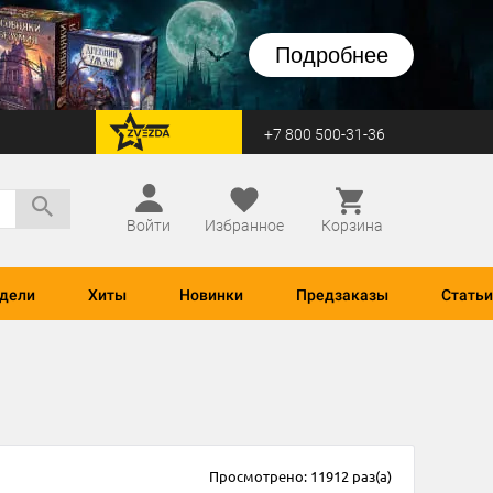
Подробнее
+7 800 500-31-36
перейти на Zvezda
Войти
Избранное
Корзина
дели
Хиты
Новинки
Предзаказы
Статьи
Просмотрено: 11912 раз(а)