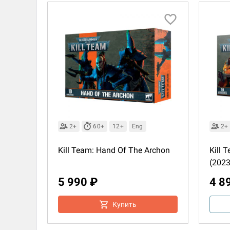
2+
60+
12+
Eng
2+
Kill Team: Hand Of The Archon
Kill 
(2023
5 990 ₽
4 8
Купить