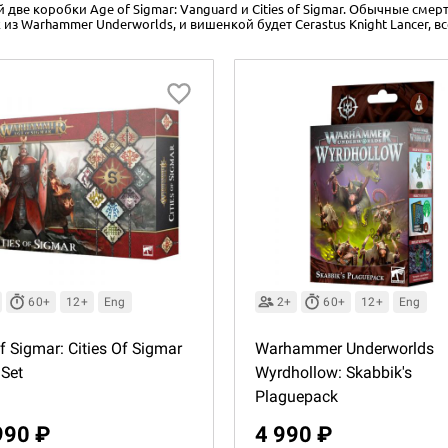
две коробки Age of Sigmar: Vanguard и Cities of Sigmar. Обычные смер
 из Warhammer Underworlds, и вишенкой будет Cerastus Knight Lancer, 
60+
12+
Eng
2+
60+
12+
Eng
f Sigmar: Cities Of Sigmar
Warhammer Underworlds
Set
Wyrdhollow: Skabbik's
Plaguepack
990 ₽
4 990 ₽