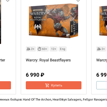
2+
60+
12+
Eng
2+
ter
Warcry: Royal Beastflayers
Warcr
6 990 ₽
6 99
Купить
нных бойцов: Hand Of The Archon, Hearthkyn Salvagers, Fellgor Ravagers 