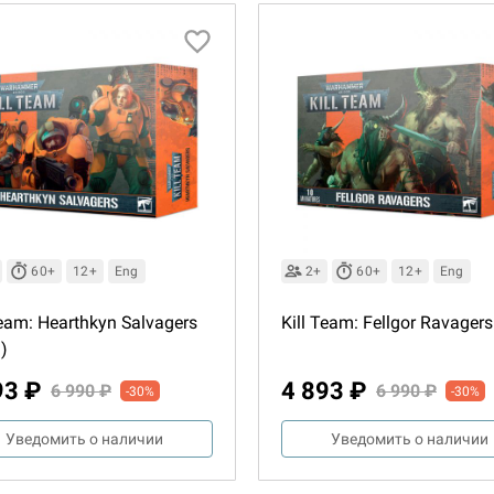
60+
12+
Eng
2+
60+
12+
Eng
Team: Hearthkyn Salvagers
Kill Team: Fellgor Ravagers
)
93 ₽
4 893 ₽
6 990 ₽
6 990 ₽
-30%
-30%
Уведомить о наличии
Уведомить о наличии