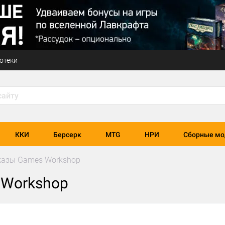
отеки
ККИ
Берсерк
MTG
НРИ
Сборные мо
казы Games Workshop
 Workshop