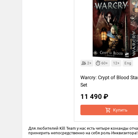
2+
60+
12+
Eng
Warcry: Crypt of Blood Star
Set
11 490 ₽
Купить
Для любителей Kill Team у нас есть четыре команды отчая
примерить непосредственно на себя роль Инквизитора!