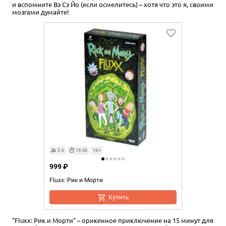
и вспомните Вэ Сэ Йо (если осмелитесь) – хотя что это я, своими
мозгами думайте!
2-6
15-30
16+
999 ₽
Fluxx: Рик и Морти
Купить
"Fluxx: Рик и Морти" – орикенное приключение на 15 минут для