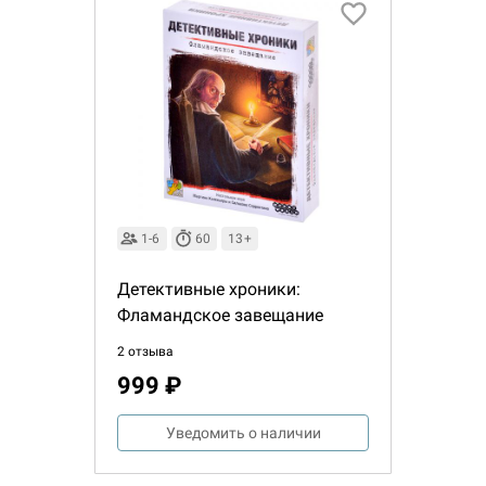
1-6
60
13+
Детективные хроники:
Фламандское завещание
2 отзыва
999 ₽
Уведомить о наличии