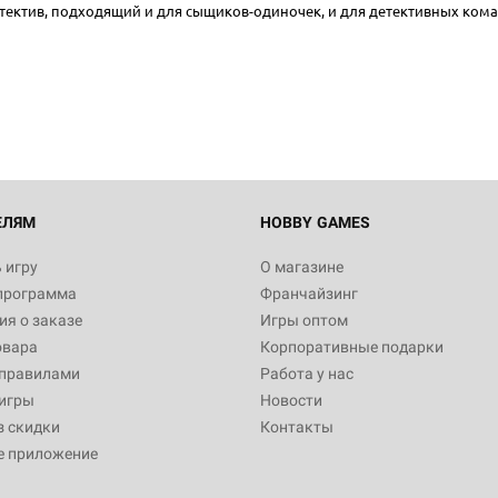
тектив, подходящий и для сыщиков-одиночек, и для детективных кома
ЕЛЯМ
HOBBY GAMES
 игру
О магазине
программа
Франчайзинг
я о заказе
Игры оптом
овара
Корпоративные подарки
 правилами
Работа у нас
игры
Новости
з скидки
Контакты
е приложение