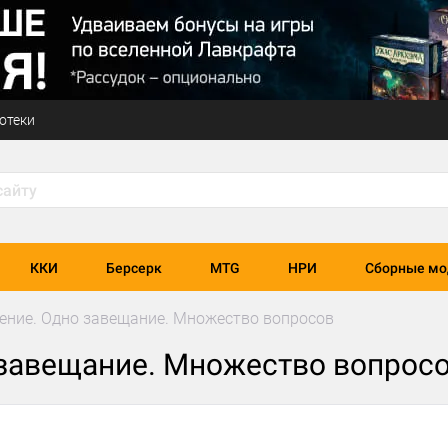
отеки
ККИ
Берсерк
MTG
НРИ
Сборные мо
ение. Одно завещание. Множество вопросов
 завещание. Множество вопрос