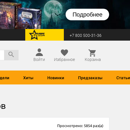
Подробнее
+7 800 500-31-36
перейти на Zvezda
Войти
Избранное
Корзина
дели
Хиты
Новинки
Предзаказы
Статьи
ов
Просмотрено: 5854 раз(а)