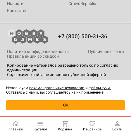
Новости
CrowdRepublic
Контакты
+7 (800) 500-31-36
Политика конфиденциальности
Публичная оферта
Правила акций со скидкой
Копирование материалов разрешено только по согласию
администрации
Содержимое сайта не является публичной офертой
На сайте Hobby Games применяются
рекомендательные
технологии
.
Используем
рекомендательные технологии
и
файлы куки.
Оставаясь с нами, вы соглашаетесь на их применение
Уведомить о наличии
OK
Главная
Каталог
Корзина
Избранное
Войти