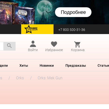
Подробнее
+7 800 500-31-36
перейти на Zvezda
Войти
Избранное
Корзина
дели
Хиты
Новинки
Предзаказы
Статьи
es
Orks
Orks: Mek Gun