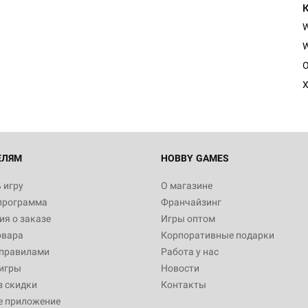
W
O
X
ЕЛЯМ
HOBBY GAMES
 игру
О магазине
программа
Франчайзинг
я о заказе
Игры оптом
овара
Корпоративные подарки
 правилами
Работа у нас
игры
Новости
з скидки
Контакты
е приложение