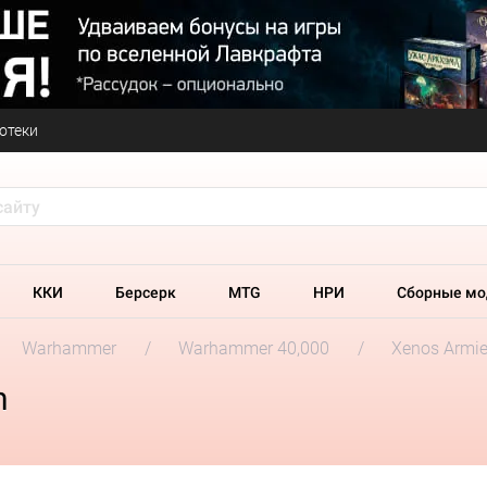
отеки
ККИ
Берсерк
MTG
НРИ
Сборные мо
Warhammer
Warhammer 40,000
Xenos Armi
n