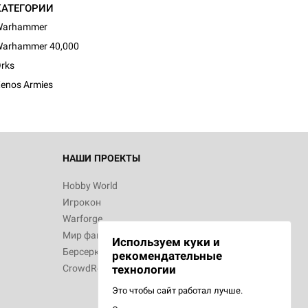
КАТЕГОРИИ
Warhammer
arhammer 40,000
rks
enos Armies
НАШИ ПРОЕКТЫ
Hobby World
Игрокон
Warforge
Мир фантастики
Используем куки и
Берсерк
рекомендательные
CrowdRepublic
технологии
Это чтобы сайт работал лучше.