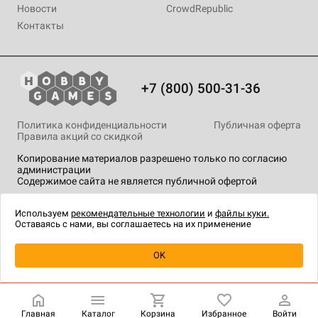
Новости
CrowdRepublic
Контакты
+7 (800) 500-31-36
Политика конфиденциальности
Публичная оферта
Правила акций со скидкой
Копирование материалов разрешено только по согласию
администрации
Содержимое сайта не является публичной офертой
На сайте Hobby Games применяются
рекомендательные
технологии
.
Используем
рекомендательные технологии
и
файлы куки.
Оставаясь с нами, вы соглашаетесь на их применение
Товар снят с продажи
OK
Главная
Каталог
Корзина
Избранное
Войти