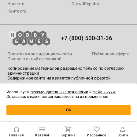
Новости
CrowdRepublic
Контакты
+7 (800) 500-31-36
Политика конфиденциальности
Публичная оферта
Правила акций со скидкой
Копирование материалов разрешено только по согласию
администрации
Содержимое сайта не является публичной офертой
На сайте Hobby Games применяются
рекомендательные
технологии
.
Используем
рекомендательные технологии
и
файлы куки.
Оставаясь с нами, вы соглашаетесь на их применение
Товар снят с продажи
OK
Главная
Каталог
Корзина
Избранное
Войти