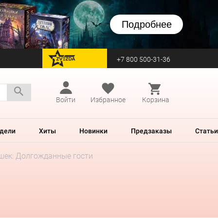
Подробнее
+7 800 500-31-36
перейти на Zvezda
Войти
Избранное
Корзина
дели
Хиты
Новинки
Предзаказы
Статьи
шек: Долгожданные гости