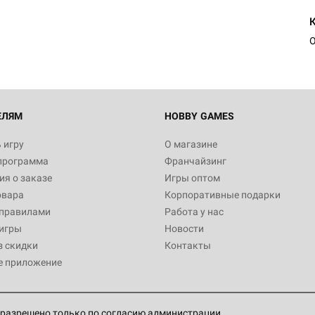
О
ЕЛЯМ
HOBBY GAMES
 игру
О магазине
программа
Франчайзинг
я о заказе
Игры оптом
овара
Корпоративные подарки
 правилами
Работа у нас
игры
Новости
з скидки
Контакты
е приложение
разрешено только по согласию администрации