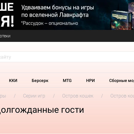
отеки
ККИ
Берсерк
MTG
НРИ
Сборные мо
гры
Серии игр
Остров кошек
Остров ко
Долгожданные гости