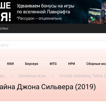
отеки
ККИ
Берсерк
MTG
НРИ
Сборные мо
гры
Семейные игры
Остров сокровищ: Тайна 
айна Джона Сильвера (2019)