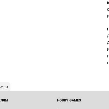
С
И
Д
Д
И
П
П
рели
ЕЛЯМ
HOBBY GAMES