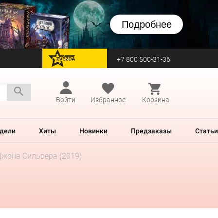
Подробнее
+7 800 500-31-36
перейти на Zvezda
Войти
Избранное
Корзина
дели
Хиты
Новинки
Предзаказы
Статьи
Джона Сильвера (2019)