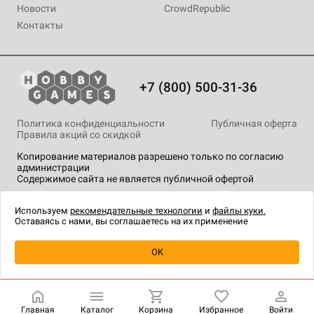
Новости
CrowdRepublic
Контакты
+7 (800) 500-31-36
Политика конфиденциальности
Публичная оферта
Правила акций со скидкой
Копирование материалов разрешено только по согласию
администрации
Содержимое сайта не является публичной офертой
На сайте Hobby Games применяются
рекомендательные
технологии
.
Используем
рекомендательные технологии
и
файлы куки.
Оставаясь с нами, вы соглашаетесь на их применение
Уведомить о наличии
OK
Главная
Каталог
Корзина
Избранное
Войти