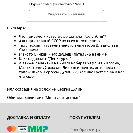
Журнал "Мир фантастики" №231
Уведомить о наличии
В номере:
Что привело к катастрофе шаттла "Колумбия"?
Альтернативный СССР во всех проявлениях
Творческий путь гениального аниматора Владислава
Старевича
Макото Синкай и его душещипательные аниме
Как создавался "День сурка"
А также: рецензии на книги Роберта Чарльза Уилсона,
Марты Уэллс, Сэмюэля Дилэни и других, интервью с
художником Сергеем Дулиным, комикс Рустама Ха и кое-
что ещё!
Иллюстрация на обложке: Сергей Дулин
Официальный сайт "Мира фантастики"
ДОСТАВКА И ОПЛАТА
ПОКУПАТЕЛЯМ
Подобрать игру