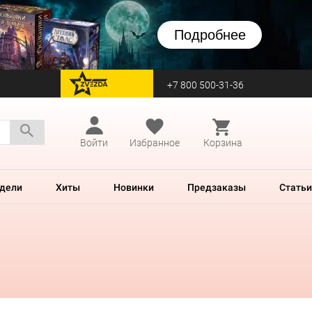
Подробнее
+7 800 500-31-36
перейти на Zvezda
Войти
Избранное
Корзина
дели
Хиты
Новинки
Предзаказы
Статьи