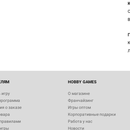
С
В
Настольная игра Hobby Worl
Египта
1 991
К
Л
Настольная игра Hobby World
Белая смерть
12 990
ЕЛЯМ
HOBBY GAMES
 игру
О магазине
программа
Франчайзинг
Настольная игра Hobby Worl
я о заказе
Игры оптом
Аркхэма. Карточная игра
овара
Корпоративные подарки
3 490
 правилами
Работа у нас
игры
Новости