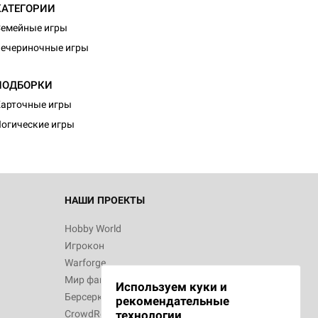
КАТЕГОРИИ
емейные игры
ечериночные игры
d Монстры
ПОДБОРКИ
арточные игры
огические игры
 Зомбицид:
НАШИ ПРОЕКТЫ
Hobby World
Игрокон
d Ужас
Warforge
Мир фантастики
Используем куки и
Берсерк
рекомендательные
CrowdRepublic
технологии