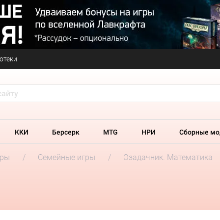
отеки
ККИ
Берсерк
MTG
НРИ
Сборные мо
гры
Семейные игры
Озадачник. Математика