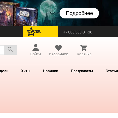
Подробнее
+7 800 500-31-36
перейти на Zvezda
Войти
Избранное
Корзина
дели
Хиты
Новинки
Предзаказы
Статьи