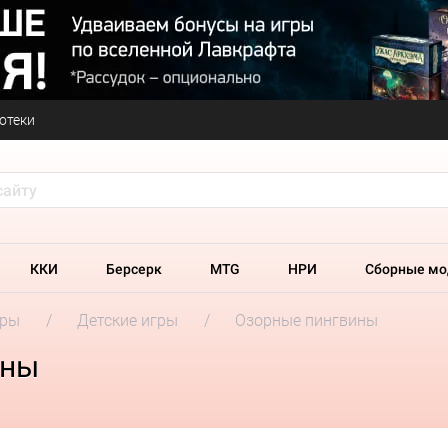
отеки
ККИ
Берсерк
MTG
НРИ
Сборные мо
гры
Детские игры
Озорные пингвины
ины