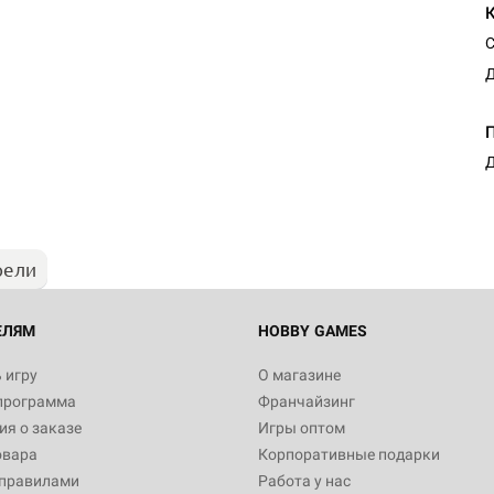
С
Д
Д
рели
ЕЛЯМ
HOBBY GAMES
 игру
О магазине
программа
Франчайзинг
я о заказе
Игры оптом
овара
Корпоративные подарки
 правилами
Работа у нас