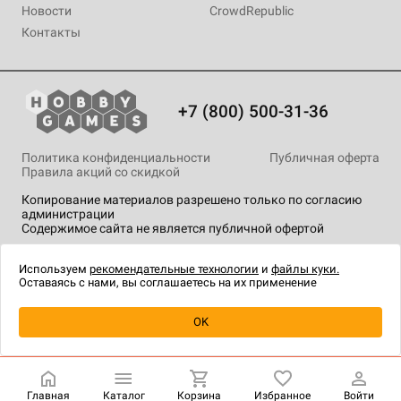
Новости
CrowdRepublic
Контакты
+7 (800) 500-31-36
Политика конфиденциальности
Публичная оферта
Правила акций со скидкой
Копирование материалов разрешено только по согласию
администрации
Содержимое сайта не является публичной офертой
На сайте Hobby Games применяются
рекомендательные
технологии
.
Используем
рекомендательные технологии
и
файлы куки.
Оставаясь с нами, вы соглашаетесь на их применение
Уведомить о наличии
OK
Главная
Каталог
Корзина
Избранное
Войти