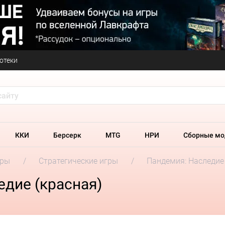
отеки
ККИ
Берсерк
MTG
НРИ
Сборные мо
гры
Стратегические игры
Пандемия: Наследие 
дие (красная)