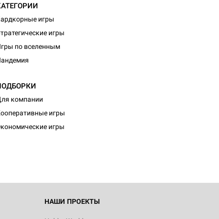
КАТЕГОРИИ
ардкорные игры
тратегические игры
гры по вселенным
Пандемия
ПОДБОРКИ
ля компании
d Журнал
ооперативные игры
к: Братья
кономические игры
d Звёздные
НАШИ ПРОЕКТЫ