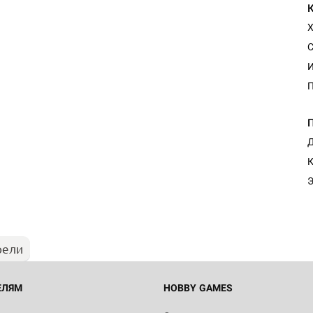
Х
С
И
Д
Настольная игра Hobby Worl
К
"Мир фантастики. Спецвыпус
Стругацкие"
Э
1 490
рели
Настольная игра Hobby Worl
империи: Боевая тревога
799
ЕЛЯМ
HOBBY GAMES