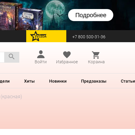
Подробнее
+7 800 500-31-36
перейти на Zvezda
Войти
Избранное
Корзина
дели
Хиты
Новинки
Предзаказы
Статьи
(красная)