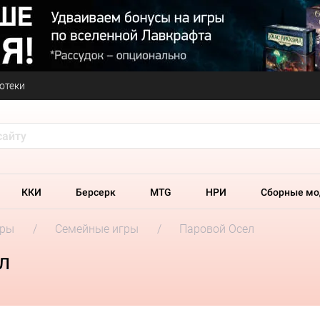
отеки
ККИ
Берсерк
MTG
НРИ
Сборные мо
гры
Семейные игры
Паровой Осел
л