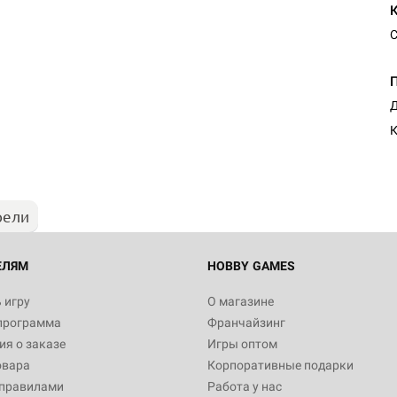
С
Настольная игра Hobby Worl
Д
Египта
К
1 991
рели
Настольная игра Hobby World
Белая смерть
12 990
ЕЛЯМ
HOBBY GAMES
 игру
О магазине
программа
Франчайзинг
Настольная игра Hobby Worl
я о заказе
Игры оптом
Аркхэма. Карточная игра
овара
Корпоративные подарки
3 490
 правилами
Работа у нас