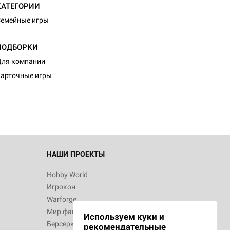
КАТЕГОРИИ
емейные игры
ПОДБОРКИ
d Монстры
ля компании
арточные игры
 Зомбицид:
НАШИ ПРОЕКТЫ
Hobby World
Игрокон
d Ужас
Warforge
Мир фантастики
Используем куки и
Берсерк
рекомендательные