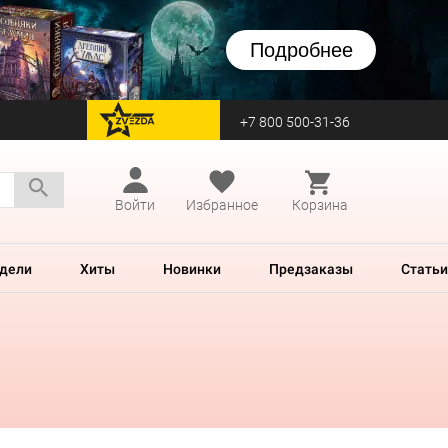
Подробнее
+7 800 500-31-36
перейти на Zvezda
Войти
Избранное
Корзина
дели
Хиты
Новинки
Предзаказы
Статьи