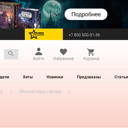
Подробнее
+7 800 500-31-36
перейти на Zvezda
Войти
Избранное
Корзина
дели
Хиты
Новинки
Предзаказы
Статьи
гр
Миниатюры героев