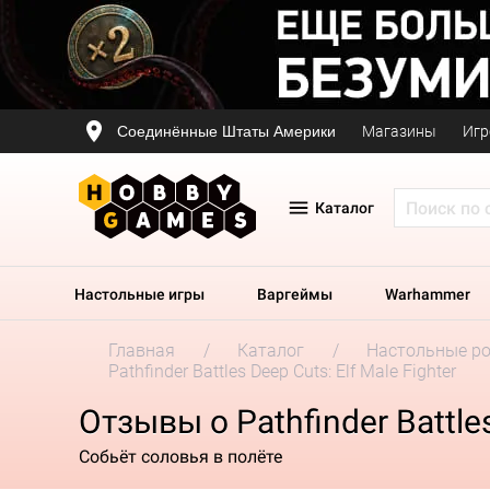
Соединённые Штаты Америки
Магазины
Игр
Каталог
Настольные игры
Варгеймы
Warhammer
Главная
Каталог
Настольные р
Pathfinder Battles Deep Cuts: Elf Male Fighter
Отзывы о Pathfinder Battles
Собьёт соловья в полёте