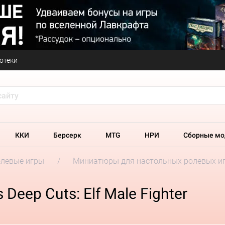
отеки
ККИ
Берсерк
MTG
НРИ
Сборные мо
олевые игры
Миниатюры для настольных ролевых и
 Deep Cuts: Elf Male Fighter