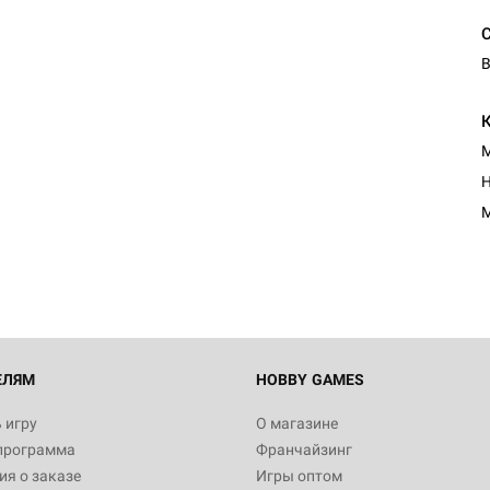
В
М
Н
М
ЕЛЯМ
HOBBY GAMES
 игру
О магазине
программа
Франчайзинг
я о заказе
Игры оптом