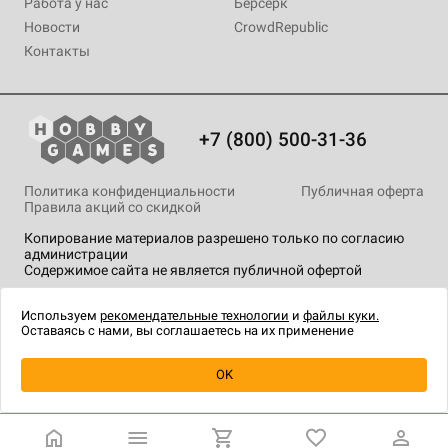
Работа у нас
Берсерк
Новости
CrowdRepublic
Контакты
+7 (800) 500-31-36
Политика конфиденциальности
Публичная оферта
Правила акций со скидкой
Копирование материалов разрешено только по согласию
администрации
Содержимое сайта не является публичной офертой
На сайте Hobby Games применяются
рекомендательные
технологии
.
Используем
рекомендательные технологии
и
файлы куки.
Оставаясь с нами, вы соглашаетесь на их применение
Уведомить о наличии
OK