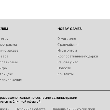
ЕЛЯМ
HOBBY GAMES
 игру
О магазине
программа
Франчайзинг
я о заказе
Игры оптом
овара
Корпоративные подарки
 правилами
Работа у нас
игры
Новости
з скидки
Контакты
е приложение
разрешено только по согласию администрации
яется публичной офертой
ности
Публичная оферта
Правила акций со скидкой