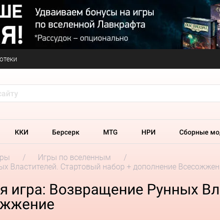
отеки
ККИ
Берсерк
MTG
НРИ
Сборные мо
гры
Игры по вселенным
нных Властителей. Стартовый набор + дополнение Всесожжен
ная игра: Возвращение Рунных В
ожжение