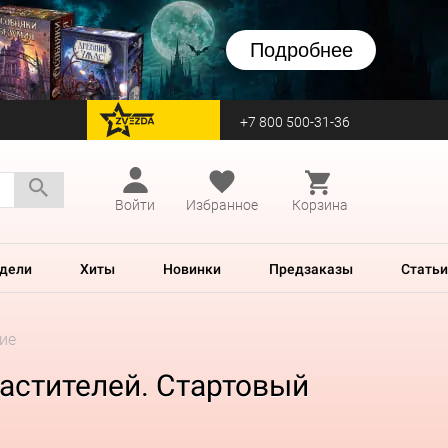
Подробнее
+7 800 500-31-36
перейти на Zvezda
Войти
Избранное
Корзина
дели
Хиты
Новинки
Предзаказы
Статьи
ие
ластителей. Стартовый