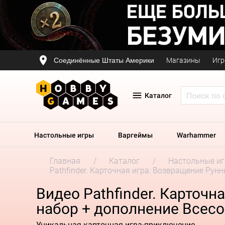
Соединённые Штаты Америки
Магазины
Игр
Каталог
Настольные игры
Варгеймы
Warhammer
Главная
Каталог
Настольные и
Pathfinder. Карточная игра: Возвращение Ру
Видео Pathfinder. Карточ
набор + дополнение Всес
Уникальная карточная игра-приключение