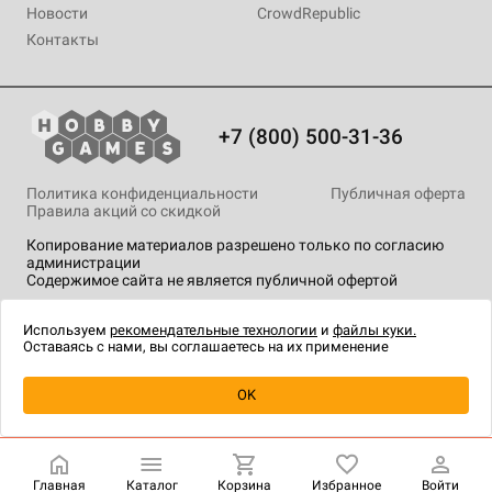
Новости
CrowdRepublic
Контакты
+7 (800) 500-31-36
Политика конфиденциальности
Публичная оферта
Правила акций со скидкой
Копирование материалов разрешено только по согласию
администрации
Содержимое сайта не является публичной офертой
На сайте Hobby Games применяются
рекомендательные
технологии
.
Используем
рекомендательные технологии
и
файлы куки.
Оставаясь с нами, вы соглашаетесь на их применение
OK
Купить
| 1 190 ₽
Главная
Каталог
Корзина
Избранное
Войти