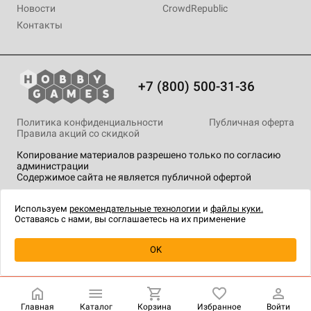
Новости
CrowdRepublic
Контакты
+7 (800) 500-31-36
Политика конфиденциальности
Публичная оферта
Правила акций со скидкой
Копирование материалов разрешено только по согласию
администрации
Содержимое сайта не является публичной офертой
На сайте Hobby Games применяются
рекомендательные
технологии
.
Используем
рекомендательные технологии
и
файлы куки.
Оставаясь с нами, вы соглашаетесь на их применение
Товар снят с продажи
OK
Главная
Каталог
Корзина
Избранное
Войти