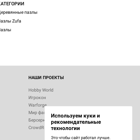
КАТЕГОРИИ
еревянные пазлы
азлы Zufa
Пазлы
НАШИ ПРОЕКТЫ
Hobby World
Игрокон
Warforge
Мир фантастики
Используем куки и
Берсерк
рекомендательные
CrowdRepublic
технологии
Это чтобы сайт работал лучше.