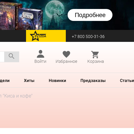
Подробнее
+7 800 500-31-36
перейти на Zvezda
Войти
Избранное
Корзина
дели
Хиты
Новинки
Предзаказы
Статьи
 "Киса и кофе"