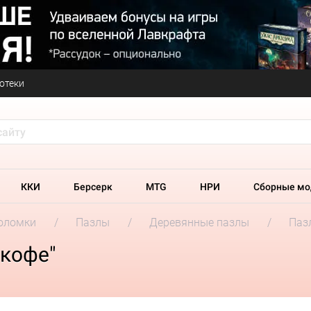
отеки
ККИ
Берсерк
MTG
НРИ
Сборные мо
оломки
Пазлы
Деревянные пазлы
Пазл
 кофе"