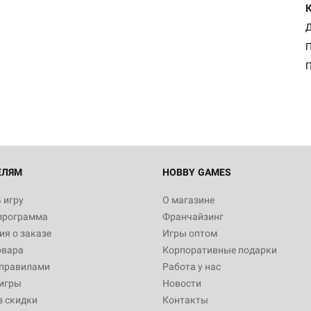
Д
П
ЕЛЯМ
HOBBY GAMES
 игру
О магазине
программа
Франчайзинг
я о заказе
Игры оптом
овара
Корпоративные подарки
 правилами
Работа у нас
игры
Новости
з скидки
Контакты