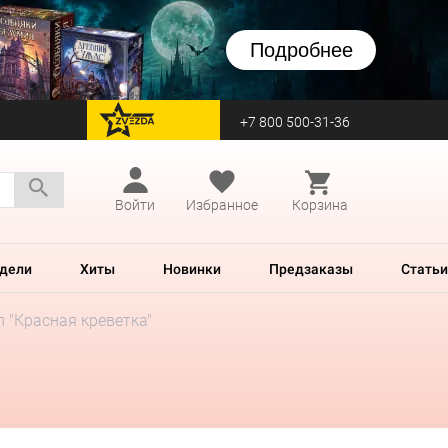
Подробнее
+7 800 500-31-36
перейти на Zvezda
Войти
Избранное
Корзина
дели
Хиты
Новинки
Предзаказы
Статьи
 "Красная креветка"