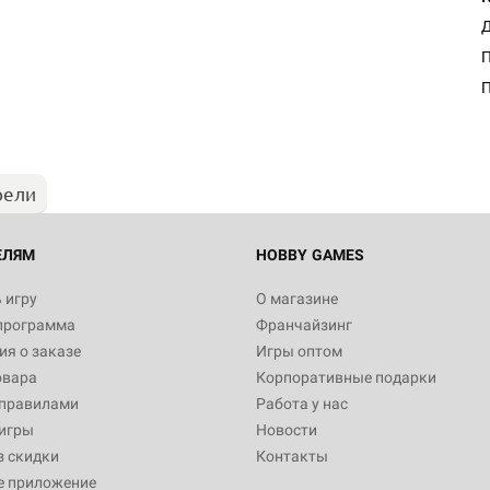
Д
П
рели
ЕЛЯМ
HOBBY GAMES
 игру
О магазине
программа
Франчайзинг
я о заказе
Игры оптом
овара
Корпоративные подарки
 правилами
Работа у нас
игры
Новости
з скидки
Контакты
е приложение