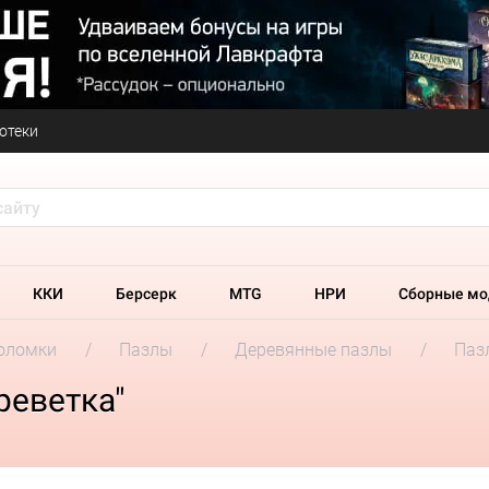
отеки
ККИ
Берсерк
MTG
НРИ
Сборные мо
оломки
Пазлы
Деревянные пазлы
Пазл
реветка"