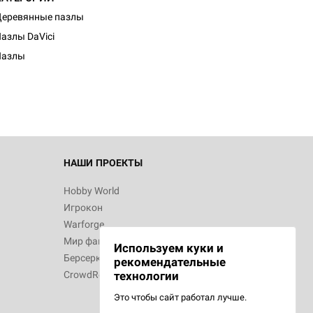
еревянные пазлы
азлы DaVici
Пазлы
НАШИ ПРОЕКТЫ
Hobby World
Игрокон
Warforge
Мир фантастики
Используем куки и
Берсерк
рекомендательные
CrowdRepublic
технологии
Это чтобы сайт работал лучше.