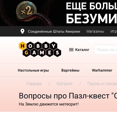
Соединённые Штаты Америки
Магазины
Игр
Каталог
Настольные игры
Варгеймы
Warhammer
Главная
Каталог
Пазлы и голов
Вопросы про Пазл-квест "
На Землю движется метеорит!