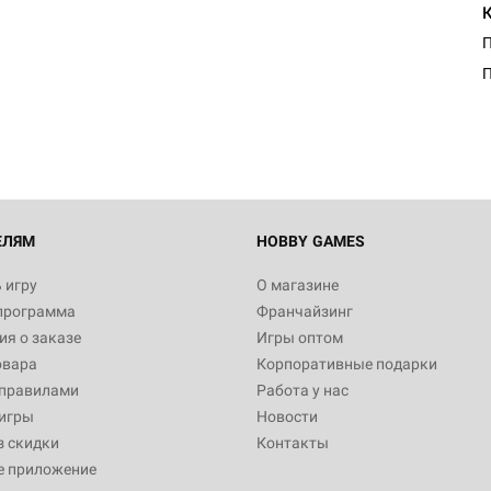
П
ЕЛЯМ
HOBBY GAMES
 игру
О магазине
программа
Франчайзинг
я о заказе
Игры оптом
овара
Корпоративные подарки
 правилами
Работа у нас
игры
Новости
з скидки
Контакты
е приложение