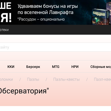
отеки
ККИ
Берсерк
MTG
НРИ
Сборные мо
оломки
Пазлы
Пазлы-квесты
Пазл-кве
Обсерватория"