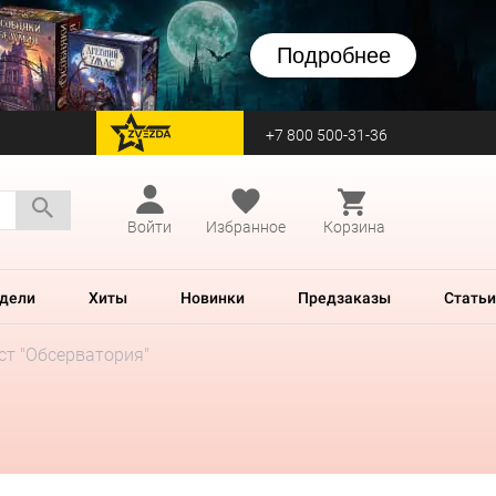
Подробнее
+7 800 500-31-36
перейти на Zvezda
Войти
Избранное
Корзина
дели
Хиты
Новинки
Предзаказы
Статьи
ст "Обсерватория"