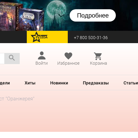
Подробнее
+7 800 500-31-36
перейти на Zvezda
Войти
Избранное
Корзина
дели
Хиты
Новинки
Предзаказы
Статьи
ст "Оранжерея"