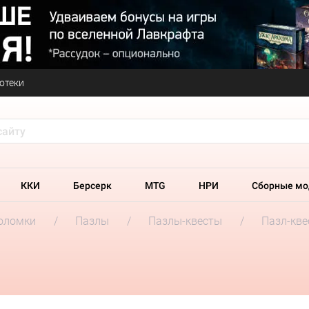
отеки
ККИ
Берсерк
MTG
НРИ
Сборные мо
оломки
Пазлы
Пазлы-квесты
Пазл-кве