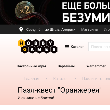
Соединённые Штаты Америки
Магазины
Игр
Каталог
Настольные игры
Варгеймы
Warhammer
Главная
Каталог
Пазлы и голов
Пазл-квест "Оранжерея"
И синица не боится!