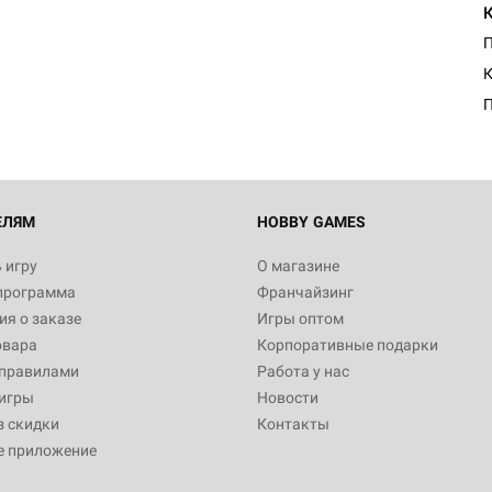
Настольная игра Hobby Worl
Египта
П
1 991
К
Настольная игра Hobby World
Белая смерть
12 990
ЕЛЯМ
HOBBY GAMES
 игру
О магазине
программа
Франчайзинг
Настольная игра Hobby Worl
я о заказе
Игры оптом
Аркхэма. Карточная игра
овара
Корпоративные подарки
3 490
 правилами
Работа у нас
игры
Новости
з скидки
Контакты
е приложение
Настольная игра Hobby Worl
Аркхэма. Карточная игра: Вт