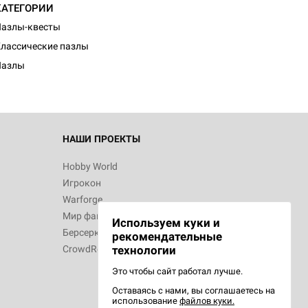
КАТЕГОРИИ
d Монстры
азлы-квесты
лассические пазлы
Пазлы
 Зомбицид:
НАШИ ПРОЕКТЫ
Hobby World
Игрокон
d Ужас
Warforge
Мир фантастики
Используем куки и
Берсерк
рекомендательные
CrowdRepublic
технологии
Это чтобы сайт работал лучше.
Оставаясь с нами, вы соглашаетесь на
d Ужас
использование
файлов куки.
орой сезон