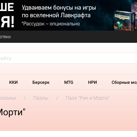
отеки
ККИ
Берсерк
MTG
НРИ
Сборные мо
оломки
Пазлы
Пазл "Рик и Морти"
Морти"