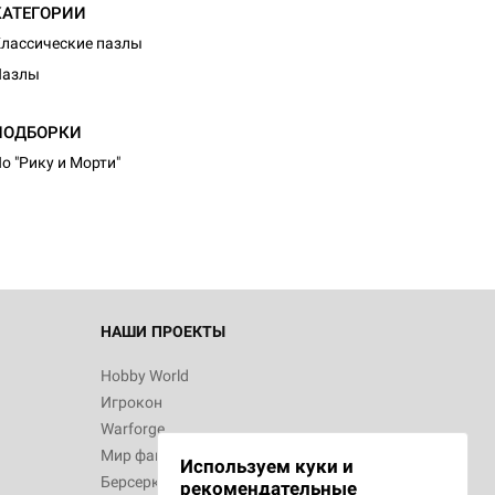
КАТЕГОРИИ
лассические пазлы
Пазлы
ПОДБОРКИ
о "Рику и Морти"
НАШИ ПРОЕКТЫ
Hobby World
Игрокон
Warforge
Мир фантастики
Используем куки и
Берсерк
рекомендательные