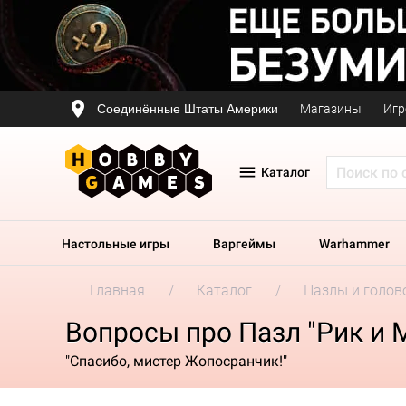
Соединённые Штаты Америки
Магазины
Игр
Каталог
Настольные игры
Варгеймы
Warhammer
Главная
Каталог
Пазлы и голов
Вопросы про Пазл "Рик и 
"Спасибо, мистер Жопосранчик!"