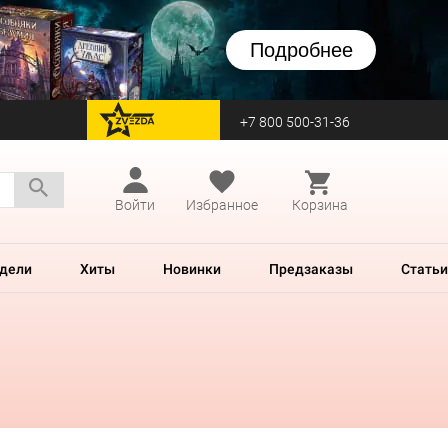
Подробнее
+7 800 500-31-36
перейти на Zvezda
Войти
Избранное
Корзина
дели
Хиты
Новинки
Предзаказы
Статьи