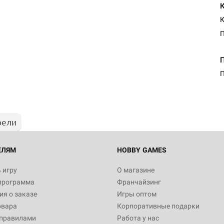
К
П
рели
ЕЛЯМ
HOBBY GAMES
 игру
О магазине
программа
Франчайзинг
я о заказе
Игры оптом
овара
Корпоративные подарки
 правилами
Работа у нас