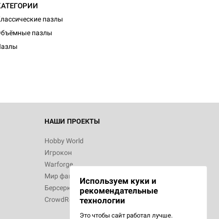
КАТЕГОРИИ
лассические пазлы
d Монстры
Объёмные пазлы
Пазлы
 Зомбицид:
НАШИ ПРОЕКТЫ
Hobby World
Игрокон
 Берсерк.
Warforge
в
Мир фантастики
Используем куки и
Берсерк
рекомендательные
CrowdRepublic
технологии
Это чтобы сайт работал лучше.