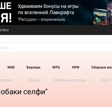
отеки
ККИ
Берсерк
MTG
НРИ
Сборные мо
оломки
Пазлы
Объёмные пазлы
Пазл 
Собаки селфи"