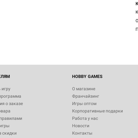
К
Настольная игра Hobby Worl
Египта
1 991
Настольная игра Hobby World
Белая смерть
12 990
ЕЛЯМ
HOBBY GAMES
 игру
О магазине
программа
Франчайзинг
Настольная игра Hobby World
я о заказе
Игры оптом
Сердце роя. Дисплей бустеро
овара
Корпоративные подарки
3 490
 правилами
Работа у нас
игры
Новости
з скидки
Контакты