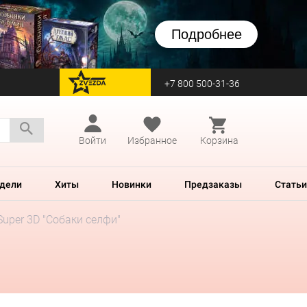
Подробнее
+7 800 500-31-36
перейти на Zvezda
Войти
Избранное
Корзина
дели
Хиты
Новинки
Предзаказы
Статьи
Super 3D "Собаки селфи"