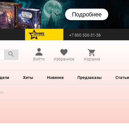
Подробнее
+7 800 500-31-36
перейти на Zvezda
Войти
Избранное
Корзина
дели
Хиты
Новинки
Предзаказы
Статьи
ин