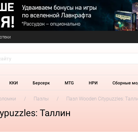
отеки
ККИ
Берсерк
MTG
НРИ
Сборные мо
оломки
Пазлы
Пазл Wooden Citypuzzles: Талл
ypuzzles: Таллин