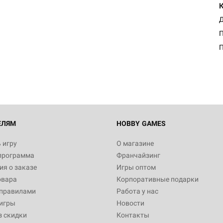
Д
П
ЕЛЯМ
HOBBY GAMES
 игру
О магазине
программа
Франчайзинг
я о заказе
Игры оптом
овара
Корпоративные подарки
 правилами
Работа у нас
игры
Новости
з скидки
Контакты