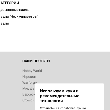
КАТЕГОРИИ
еревянные пазлы
азлы "Нескучные игры"
Пазлы
НАШИ ПРОЕКТЫ
Hobby World
Игрокон
Warforge
Мир фантастики
Используем куки и
Берсерк
рекомендательные
CrowdRepublic
технологии
Это чтобы сайт работал лучше.