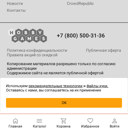
Новости
CrowdRepublic
Контакты
+7 (800) 500-31-36
Политика конфиденциальности
Публичная оферта
Правила акций со скидкой
Копирование материалов разрешено только по согласию
администрации
Содержимое сайта не является публичной офертой
На сайте Hobby Games применяются
рекомендательные
технологии
.
Используем
рекомендательные технологии
и
файлы куки.
Оставаясь с нами, вы соглашаетесь на их применение
Уведомить о наличии
OK
Главная
Каталог
Корзина
Избранное
Войти