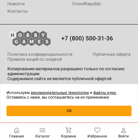
Новости
CrowdRepublic
Контакты
+7 (800) 500-31-36
Политика конфиденциальности
Публичная оферта
Правила акций со скидкой
Копирование материалов разрешено только по согласию
администрации
Содержимое сайта не является публичной офертой
На сайте Hobby Games применяются
рекомендательные
технологии
.
Используем
рекомендательные технологии
и
файлы куки.
Оставаясь с нами, вы соглашаетесь на их применение
Товар снят с продажи
OK
Главная
Каталог
Корзина
Избранное
Войти