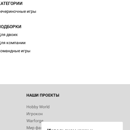
КАТЕГОРИИ
ечериночные игры
ПОДБОРКИ
ля двоих
d Монстры
ля компании
Командные игры
 Зомбицид:
НАШИ ПРОЕКТЫ
Hobby World
Игрокон
d Ужас
Warforge
Мир фантастики