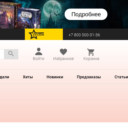
Подробнее
+7 800 500-31-36
перейти на Zvezda
Войти
Избранное
Корзина
дели
Хиты
Новинки
Предзаказы
Статьи