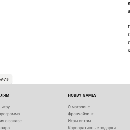
В
Д
Настольная игра Hobby Worl
Д
Египта
1 991
рели
Настольная игра Hobby World
Белая смерть
12 990
ЕЛЯМ
HOBBY GAMES
 игру
О магазине
программа
Франчайзинг
Настольная игра Hobby Worl
я о заказе
Игры оптом
Аркхэма. Карточная игра
овара
Корпоративные подарки