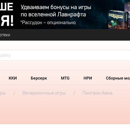
отеки
ККИ
Берсерк
MTG
НРИ
Сборные мо
гры
Вечериночные игры
Пингвин Авиа