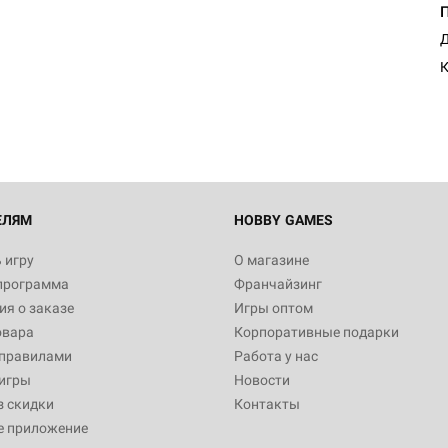
Настольная игра Hobby Worl
Д
Египта
К
1 991
Настольная игра Hobby World
Белая смерть
12 990
ЕЛЯМ
HOBBY GAMES
 игру
О магазине
программа
Франчайзинг
Настольная игра Hobby Worl
я о заказе
Игры оптом
Аркхэма. Карточная игра
овара
Корпоративные подарки
3 490
 правилами
Работа у нас
игры
Новости
з скидки
Контакты
е приложение
Настольная игра Hobby Worl