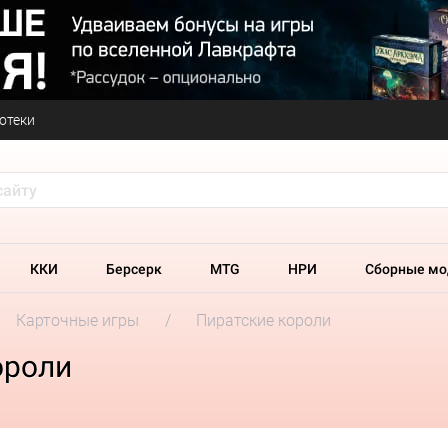
отеки
ККИ
Берсерк
MTG
НРИ
Сборные мо
Карточные игры
Пиратские короли
ороли