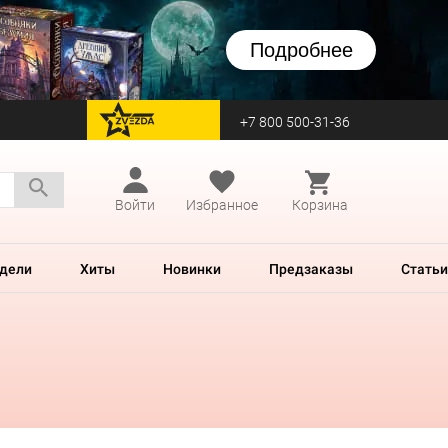
Подробнее
+7 800 500-31-36
перейти на Zvezda
Войти
Избранное
Корзина
дели
Хиты
Новинки
Предзаказы
Статьи