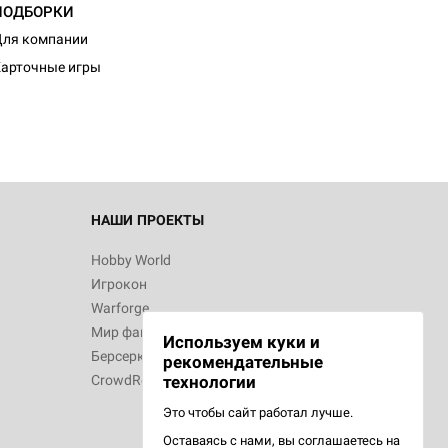
ПОДБОРКИ
d Монстры
ля компании
арточные игры
 Зомбицид:
НАШИ ПРОЕКТЫ
Hobby World
Игрокон
d Ужас
Warforge
Мир фантастики
Используем куки и
Берсерк
рекомендательные
CrowdRepublic
технологии
Это чтобы сайт работал лучше.
Оставаясь с нами, вы соглашаетесь на
d Ужас