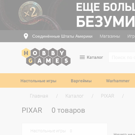
Соединённые Штаты Америки
Магазины
Игр
Каталог
Настольные игры
Варгеймы
Warhammer
Главная
Каталог
PIXAR
PIXAR
0 товаров
Настольные игры
0
Ничего не 