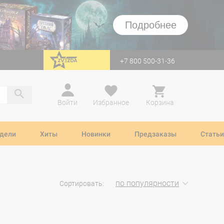
Подробнее
+7 800 500-31-36
перейти на Zvezda
Войти
Избранное
Корзина
дели
Хиты
Новинки
Предзаказы
Статьи
по популярности
Сортировать: