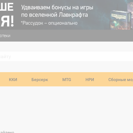
отеки
ККИ
Берсерк
MTG
НРИ
Сборные мо
найдено.