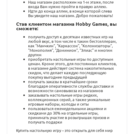
Наш магазин расположен на 1-м этаже, после
входа Вам нужно пройти в правую аллею.
Идти до конца аллеи, в конце которой слева
Вы увидите наш магазин. Добро пожаловать!
Став клиентом магазина Hobby Games, вы
сможете:
получить доступ к десяткам известных игр на
любой вкус, в том числе к таким бестселлерам,
как "Манчкин", "Каркассон", "Колонизаторы",
"Монополия", "Доминион", "Элиас" и многим
другим
приобретать настольные игры по доступным
ценам. Кроме этого, для постоянных клиентов,
в магазине действует система накопительных
скидок, что делает каждую последующую
покупку выгоднее предыдущей
получать заказы в кратчайшие сроки
благодаря оперативности службы доставки и
возможности самовывоза из магазинов
заказывать настольные игры редких,
коллекционных серий, а также уникальные
игровые наборы, колоды и сеты
пользоваться еженедельными акциями и
скидками до 30% на отдельные игры,
принимать участие в розыгрышах призов и
получать подарки
Купить настольную игру – это открыть для себя мир