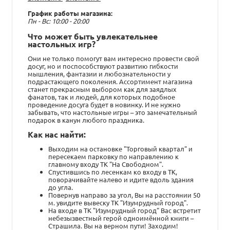
График работы магазина:
Пн - Вс: 10:00 - 20:00
Что может быть увлекательнее
настольных игр?
Они не только помогут вам интересно провести свой
досуг, но и поспособствуют развитию гибкости
мышления, фантазии и любознательности у
подрастающего поколения. Ассортимент магазина
станет прекрасным выбором как для заядлых
фанатов, так и людей, для которых подобное
проведение досуга будет в новинку. И не нужно
забывать, что настольные игры – это замечательный
подарок в канун любого праздника.
Как нас найти:
Выходим на остановке "Торговый квартал" и
пересекаем парковку по направлению к
главному входу ТК "На Свободном".
Спустившись по лесенкам ко входу в ТК,
поворачивайте налево и идите вдоль здания
до угла.
Повернув направо за угол, Вы на расстоянии 50
м. увидите вывеску ТК "Изумрудный город".
На входе в ТК "Изумрудный город" Вас встретит
небезызвестный герой одноимённой книги –
Страшила. Вы на верном пути! Заходим!