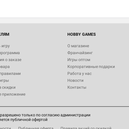
Настольная игра Hobby World
Белая смерть
12 990
ЕЛЯМ
HOBBY GAMES
 игру
О магазине
программа
Франчайзинг
Настольная игра Hobby World
я о заказе
Игры оптом
Сердце роя. Дисплей бустеро
овара
Корпоративные подарки
3 490
 правилами
Работа у нас
игры
Новости
з скидки
Контакты
е приложение
Настольная игра Hobby Worl
Аркхэма. Карточная игра: Вт
4 990
разрешено только по согласию администрации
яется публичной офертой
ности
Публичная оферта
Правила акций со скидкой