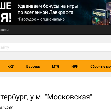
отеки
ККИ
Берсерк
MTG
НРИ
Сборные мо
ербург, у м. "Московская"
361-10-05