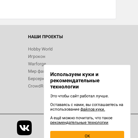
 Зомбицид:
НАШИ ПРОЕКТЫ
Hobby World
Игрокон
 Берсерк.
Warforge
в
Мир фантастики
Используем куки и
Берсерк
рекомендательные
CrowdRepublic
технологии
Это чтобы сайт работал лучше.
Оставаясь с нами, вы соглашаетесь на
d Ужас
использование
файлов куки.
орой сезон
А ещё можно почитать, что такое
рекомендательные технологии
OK