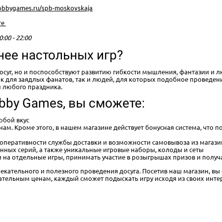
hobbygames.ru/spb-moskovskaja
те
0:00 - 22:00
нее настольных игр?
досуг, но и поспособствуют развитию гибкости мышления, фантазии и
для заядлых фанатов, так и людей, для которых подобное проведение 
н любого праздника.
bby Games, вы сможете:
юбой вкус
ам. Кроме этого, в нашем магазине действует бонусная система, что
 оперативности службы доставки и возможности самовывоза из магаз
нных серий, а также уникальные игровые наборы, колоды и сеты
 на отдельные игры, принимать участие в розыгрышах призов и получ
лекательного и полезного проведения досуга. Посетив наш магазин, вы 
тельным ценам, каждый сможет подыскать игру исходя из своих инте