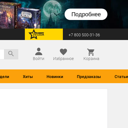
Подробнее
+7 800 500-31-36
перейти на Zvezda
Войти
Избранное
Корзина
дели
Хиты
Новинки
Предзаказы
Статьи