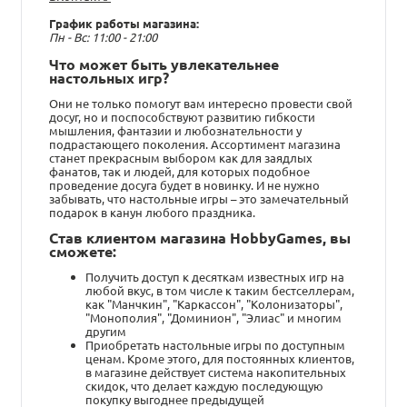
График работы магазина:
Пн - Вс: 11:00 - 21:00
Что может быть увлекательнее
настольных игр?
Они не только помогут вам интересно провести свой
досуг, но и поспособствуют развитию гибкости
мышления, фантазии и любознательности у
подрастающего поколения. Ассортимент магазина
станет прекрасным выбором как для заядлых
фанатов, так и людей, для которых подобное
проведение досуга будет в новинку. И не нужно
забывать, что настольные игры – это замечательный
подарок в канун любого праздника.
Став клиентом магазина HobbyGames, вы
сможете:
Получить доступ к десяткам известных игр на
любой вкус, в том числе к таким бестселлерам,
как "Манчкин", "Каркассон", "Колонизаторы",
"Монополия", "Доминион", "Элиас" и многим
другим
Приобретать настольные игры по доступным
ценам. Кроме этого, для постоянных клиентов,
в магазине действует система накопительных
скидок, что делает каждую последующую
покупку выгоднее предыдущей