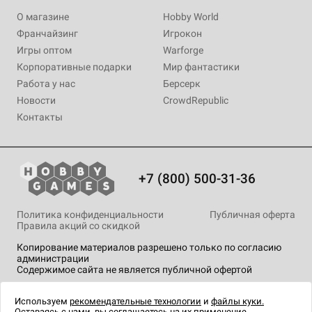
О магазине
Hobby World
Франчайзинг
Игрокон
Игры оптом
Warforge
Корпоративные подарки
Мир фантастики
Работа у нас
Берсерк
Новости
CrowdRepublic
Контакты
+7 (800) 500-31-36
Политика конфиденциальности
Публичная оферта
Правила акций со скидкой
Копирование материалов разрешено только по согласию
администрации
Содержимое сайта не является публичной офертой
На сайте Hobby Games применяются
рекомендательные
технологии
.
Используем
рекомендательные технологии
и
файлы куки.
Оставаясь с нами, вы соглашаетесь на их применение