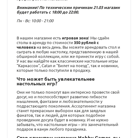
Внимание! По техническим причинам 21.03 магазин
будет работать с 18:00 до 22:00.
Пн - Вс: 10:00 - 21:00
В нашем магазине есть
игровая зона
! Мы сдаём
столы в аренду по стоимости
350 рублей с
человека
на весь день. Вы можете арендовать стол и
сыграть в любую настолку, представленную в нашей
обширной коллекции, или же принести игру с собой.
У нас вы найдёте как классические настольные игры
"Каркассон", Catan и "Билет на поезд", так и новинки,
которые только поступили в продажу.
Что может быть увлекательнее
настольных игр?
Они не только помогут вам интересно провести свой
досуг, но и поспособствуют развитию гибкости
мышления, фантазии и любознательности у
подрастающего поколения. Ассортимент магазина
станет прекрасным выбором как для заядлых
фанатов, так и людей, для которых подобное
проведение досуга будет в новинку. И не нужно
забывать, что настольные игры – это замечательный
подарок в канун любого праздника.
Став клиентом магазина Hobby Games, вы