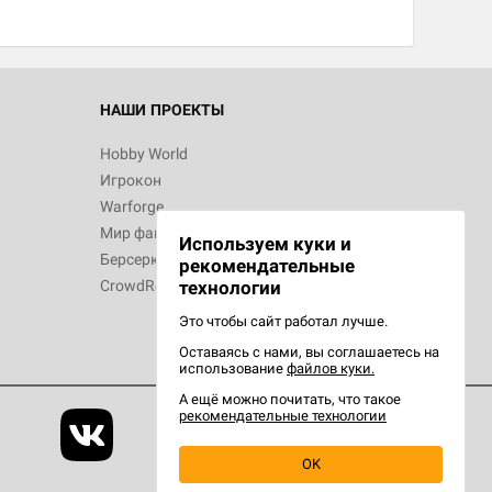
 Зомбицид:
НАШИ ПРОЕКТЫ
Hobby World
Игрокон
 Берсерк.
Warforge
в
Мир фантастики
Используем куки и
Берсерк
рекомендательные
технологии
CrowdRepublic
Это чтобы сайт работал лучше.
Оставаясь с нами, вы соглашаетесь на
d Ужас
использование
файлов куки.
орой сезон
А ещё можно почитать, что такое
рекомендательные технологии
OK