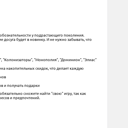
 любознательности у подрастающего поколения.
досуга будет в новинку. И не нужно забывать, что
н", "Колонизаторы", "Монополия", "Доминион", "Элиас"
тема накопительных скидок, что делает каждую
инов
в и получать подарки
обязательно сможете найти "свою" игру, так как
ресов и предпочтений.