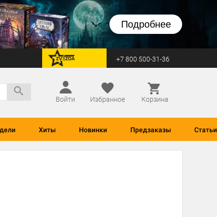
Подробнее
+7 800 500-31-36
перейти на Zvezda
Войти
Избранное
Корзина
дели
Хиты
Новинки
Предзаказы
Статьи