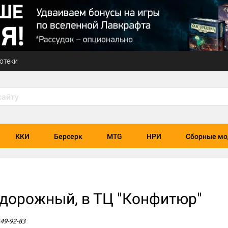
отеки
ККИ
Берсерк
MTG
НРИ
Сборные мо
дорожный, в ТЦ "Конфитюр"
549-92-83