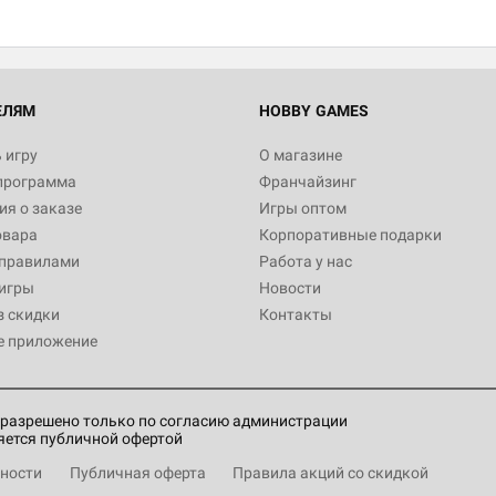
Настольная игра Hobby World
Белая смерть
12 990
ЕЛЯМ
HOBBY GAMES
 игру
О магазине
программа
Франчайзинг
Настольная игра Hobby World
я о заказе
Игры оптом
Сердце роя. Дисплей бустеро
овара
Корпоративные подарки
3 490
 правилами
Работа у нас
игры
Новости
з скидки
Контакты
е приложение
Настольная игра Hobby Worl
Аркхэма. Карточная игра: Вт
4 990
разрешено только по согласию администрации
яется публичной офертой
ности
Публичная оферта
Правила акций со скидкой