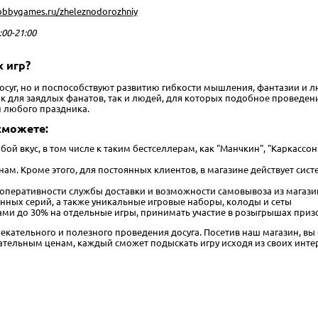
hobbygames.ru/zheleznodorozhniy
:00-21:00
 игр?
досуг, но и поспособствуют развитию гибкости мышления, фантазии и
для заядлых фанатов, так и людей, для которых подобное проведение 
н любого праздника.
сможете:
бой вкус, в том числе к таким бестселлерам, как "Манчкин", "Каркассо
м. Кроме этого, для постоянных клиентов, в магазине действует сис
 оперативности службы доставки и возможности самовывоза из магаз
нных серий, а также уникальные игровые наборы, колоды и сеты
ми до 30% на отдельные игры, принимать участие в розыгрышах призо
лекательного и полезного проведения досуга. Посетив наш магазин, вы 
тельным ценам, каждый сможет подыскать игру исходя из своих инте