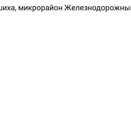
шиха, микрорайон Железнодорожный
Настольная игра Hobby Worl
Египта
1 991