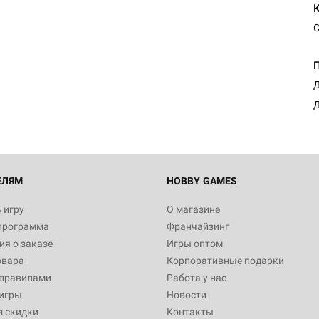
С
Настольная игра Hobby World
Белая смерть
12 990
Д
Д
Настольная игра Hobby Worl
империи: Боевая тревога
799
ЕЛЯМ
HOBBY GAMES
 игру
О магазине
программа
Франчайзинг
Настольная игра Hobby Worl
я о заказе
Игры оптом
Аркхэма. Карточная игра: Пи
овара
Корпоративные подарки
Вейл. Кампания
4 990
 правилами
Работа у нас
игры
Новости
з скидки
Контакты