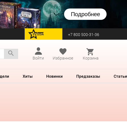
Подробнее
+7 800 500-31-36
перейти на Zvezda
Войти
Избранное
Корзина
дели
Хиты
Новинки
Предзаказы
Статьи