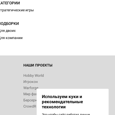
КАТЕГОРИИ
тратегические игры
 Зомбицид:
ПОДБОРКИ
ля двоих
ля компании
d Звёздные
НАШИ ПРОЕКТЫ
Hobby World
Игрокон
d Ужас
Warforge
р в Хемлок-
Мир фантастики
Используем куки и
Берсерк
рекомендательные
CrowdRepublic
технологии
Это чтобы сайт работал лучше.