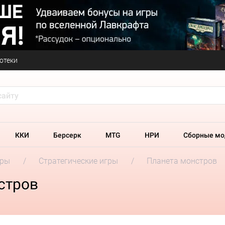
отеки
ККИ
Берсерк
MTG
НРИ
Сборные мо
гры
Стратегические игры
Планета монстров
стров