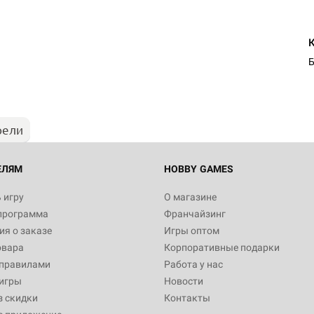
Б
рели
ЕЛЯМ
HOBBY GAMES
 игру
О магазине
программа
Франчайзинг
я о заказе
Игры оптом
овара
Корпоративные подарки
 правилами
Работа у нас
игры
Новости
з скидки
Контакты