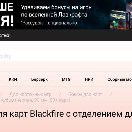
отеки
ККИ
Берсерк
MTG
НРИ
Сборные мо
Для карточных игр
Боксы для карт
 кубов (чёрная, 90 мм, 80+ карт)
 карт Blackfire с отделением дл