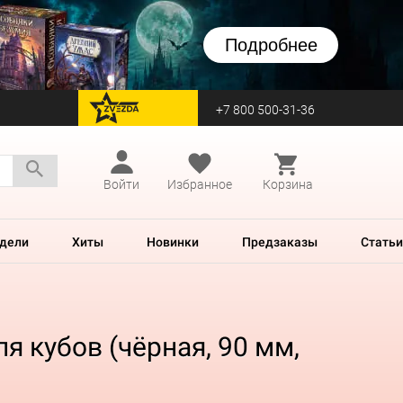
Подробнее
+7 800 500-31-36
перейти на Zvezda
Войти
Избранное
Корзина
дели
Хиты
Новинки
Предзаказы
Статьи
я кубов (чёрная, 90 мм,