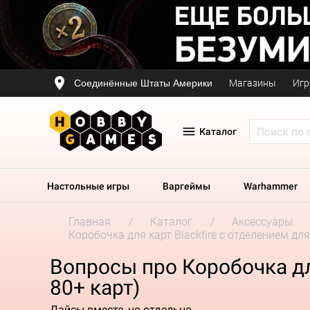
Соединённые Штаты Америки
Магазины
Игр
Каталог
Настольные игры
Варгеймы
Warhammer
Главная
Каталог
Аксессуары
Коробочка для карт Blackfire с отделением для
Вопросы про Коробочка для
80+ карт)
Дайсы вместе, но отдельно