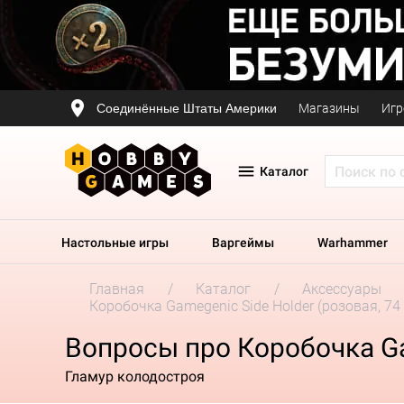
Соединённые Штаты Америки
Магазины
Игр
Каталог
Настольные игры
Варгеймы
Warhammer
Главная
Каталог
Аксессуары
Коробочка Gamegenic Side Holder (розовая, 74 
Вопросы про Коробочка Gam
Гламур колодостроя