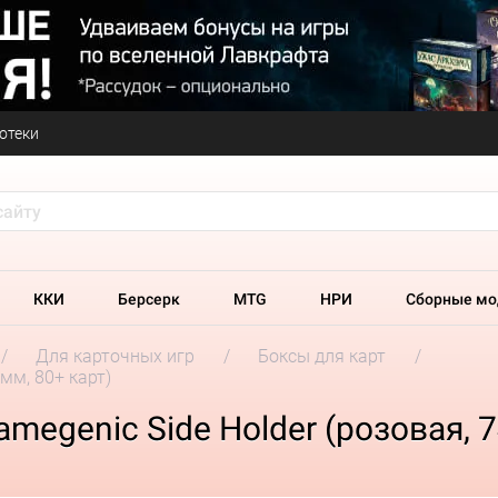
отеки
ККИ
Берсерк
MTG
НРИ
Сборные мо
Для карточных игр
Боксы для карт
мм, 80+ карт)
egenic Side Holder (розовая, 7