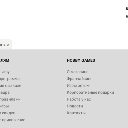
Б
рели
ЕЛЯМ
HOBBY GAMES
 игру
О магазине
программа
Франчайзинг
я о заказе
Игры оптом
овара
Корпоративные подарки
 правилами
Работа у нас
игры
Новости
з скидки
Контакты
е приложение