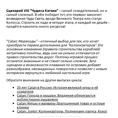
Сценарий VIII "Чудеса Катана"
– самый созидательный, но и
самый сложный. В нём победит тот, кто первым закончит
возведение Чуда Света, вроде Великого Театра или статуи
Колосса. Строить их надо в четыре этапа, и каждый не дешёв –
придётся накопить много ресурсов!
“
Catan: Мореходы” – отличный выбор для тех, кто хочет
приобрести первое дополнение для "Колонизаторов". Его
основные изменения (правила строительства кораблей)
интуитивно понятны, ведь они не сильно отличаются от
правил строительства дорог. Поэтому игровой процесс
останется знакомым и не станет сильно сложнее. Зато
сценарии и возможности плавания по островам добавят
разнообразия, неожиданных поворотов и позволят с новым
интересом вернуться к любимой настольной игре.
Обратите внимание на другие выпуски цикла:
20 лет Catan в России: История великой игры и её
создателя
Catan: Города и рыцари. Владения оберегаются
доблестными рыцарями
Catan: Купцы и варвары Драгоценный товар и острые
клинки
Catan. Junior: Колонизаторы. Поднимаем паруса, Коко!