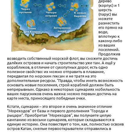
дерево
(корпус) и 1
шерсть
(парус) вы
можете
разместить
его прямо на
воде,
вплотную к
какому-либо
из ваших
поселений.
Продолжив
возводить собственный морской флот, вы сможете достичь
далёких островов и начать строительство уже там. А ещё у
корабликов, в отличие от сухопутных дорог, есть одно
полезное свойство: их можно отправить в плавание,
передвигая по морским гексам и не тратя на это
дополнительные ресурсы. "Правда, чтобы иметь возможность
основать новые поселения, строй кораблей должен быть
непрерывным. Однако в некоторых сценариях мобильность
ваших парусников очень важна: можно первым достичь на
карте места, приносящего победные очки.
Кстати, сценарии – это второе и очень значимое отличие
"Мореходов" от базы и первого дополнения "Города и
рыцари". Приобретая "Мореходов", вы получаете целую
кампанию из восьми сценариев, которые складываются в
единую историю. Она повествует о том, как, полностью освоив
остров Катан, смелые первооткрыватели отправились в