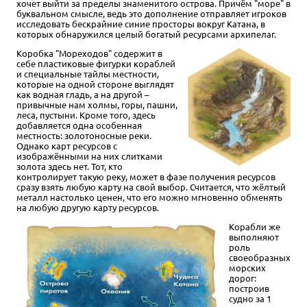
хочет выйти за пределы знаменитого острова. Причём "море" в
буквальном смысле, ведь это дополнение отправляет игроков
исследовать бескрайние синие просторы вокруг Катана, в
которых обнаружился целый богатый ресурсами архипелаг.
Коробка "Мореходов" содержит в
себе пластиковые фигурки кораблей
и специальные тайлы местности,
которые на одной стороне выглядят
как водная гладь, а на другой –
привычные нам холмы, горы, пашни,
леса, пустыни. Кроме того, здесь
добавляется одна особенная
местность: золотоносные реки.
Однако карт ресурсов с
изображёнными на них слитками
золота здесь нет. Тот, кто
контролирует такую реку, может в фазе получения ресурсов
сразу взять любую карту на свой выбор. Считается, что жёлтый
металл настолько ценен, что его можно мгновенно обменять
на любую другую карту ресурсов.
Корабли же
выполняют
роль
своеобразных
морских
дорог:
построив
судно за 1