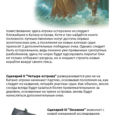
повествование: здесь игроки осторожно исследуют
ближайшие к Катану острова. Хотя и там найдётся много
полезного: путешественники могут достичь первых
золотоносных рек, а поселения на новых клочках суши
приносят 2 дополнительных победных очка. Однако следует
быть осторожными, ведь помимо уже привычных сухопутных
разбойников, здесь по морю будут курсировать пираты! Они
не только отбирают ресурсы, но и мешают строить новые
корабли вокруг своего гекса.
Сценарий II "Четыре острова"
разворачивается уже не на
Катане: игроки начинают партию, основывая поселения на, как
следует из названия, четырёх участках суши. Как обычно, земли
соседа всегда будут казаться более привлекательными: за
деревни, основанные на чужих островах, вновь будут
начисляться дополнительные очки.
Сценарий III "Океания"
знакомит с
новой механикой исследования.