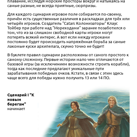
плавание, исследуя морские просторы вокруг и натыкаясь на
самые разные, не всегда приятные, сюрпризы.
Для каждого сценария игровое поле собирается по-своему,
причём есть существенные различия в раскладках для трёх или
четырёх игроков. Создатель "Catan: Колонизаторы" Клаус
Тойбер при работе над "Мореходами" заранее позаботился о
том, что из-за слишком свободной карты игроки могут
потерять всякий интерес. А вот если между игроками
постоянно будет происходить напряжённая борьба за самые
лакомые куски архипелага, скучно точно не будет!
В буклете правил сценарии расположены от самого простого к
самому сложному. Первые истории мало чем отличаются от
базовой игры (за исключением возможности строить корабли),
тогда как последние предлагают уникальные пути
зарабатывания победных очков. Кстати, в связи с этим здесь
чаще всего для победы нужно получить 13 или 14 ПО.
Сценарий I "К
новым
берегам"
начинает