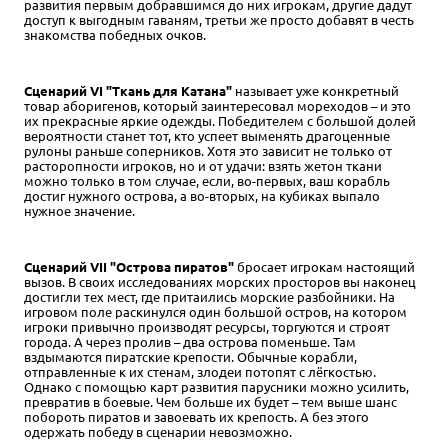
развития первым добравшимся до них игрокам, другие дадут
доступ к выгодным гаваням, третьи же просто добавят в честь
знакомства победных очков.
Сценарий VI "Ткань для Катана"
называет уже конкретный
товар аборигенов, который заинтересовал мореходов – и это
их прекрасные яркие одежды. Победителем с большой долей
вероятности станет тот, кто успеет выменять драгоценные
рулоны раньше соперников. Хотя это зависит не только от
расторопности игроков, но и от удачи: взять жетон ткани
можно только в том случае, если, во-первых, ваш корабль
достиг нужного острова, а во-вторых, на кубиках выпало
нужное значение.
Сценарий VII "Острова пиратов"
бросает игрокам настоящий
вызов. В своих исследованиях морских просторов вы наконец
достигли тех мест, где притаились морские разбойники. На
игровом поле раскинулся один большой остров, на котором
игроки привычно производят ресурсы, торгуются и строят
города. А через пролив – два острова поменьше. Там
вздымаются пиратские крепости. Обычные корабли,
отправленные к их стенам, злодеи потопят с лёгкостью.
Однако с помощью карт развития парусники можно усилить,
превратив в боевые. Чем больше их будет – тем выше шанс
побороть пиратов и завоевать их крепость. А без этого
одержать победу в сценарии невозможно.