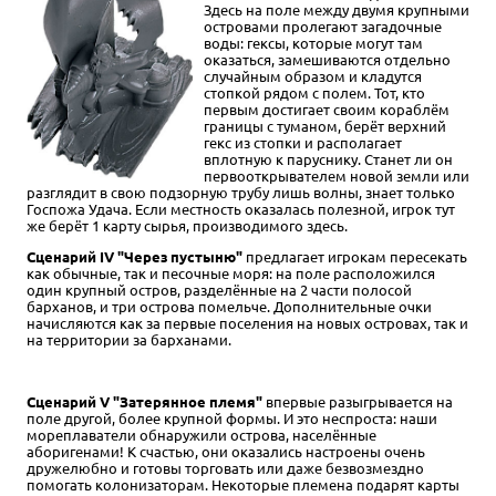
Здесь на поле между двумя крупными
островами пролегают загадочные
воды: гексы, которые могут там
оказаться, замешиваются отдельно
случайным образом и кладутся
стопкой рядом с полем. Тот, кто
первым достигает своим кораблём
границы с туманом, берёт верхний
гекс из стопки и располагает
вплотную к паруснику. Станет ли он
первооткрывателем новой земли или
разглядит в свою подзорную трубу лишь волны, знает только
Госпожа Удача. Если местность оказалась полезной, игрок тут
же берёт 1 карту сырья, производимого здесь.
Сценарий IV "Через пустыню"
предлагает игрокам пересекать
как обычные, так и песочные моря: на поле расположился
один крупный остров, разделённые на 2 части полосой
барханов, и три острова помельче. Дополнительные очки
начисляются как за первые поселения на новых островах, так и
на территории за барханами.
Сценарий V "Затерянное племя"
впервые разыгрывается на
поле другой, более крупной формы. И это неспроста: наши
мореплаватели обнаружили острова, населённые
аборигенами! К счастью, они оказались настроены очень
дружелюбно и готовы торговать или даже безвозмездно
помогать колонизаторам. Некоторые племена подарят карты