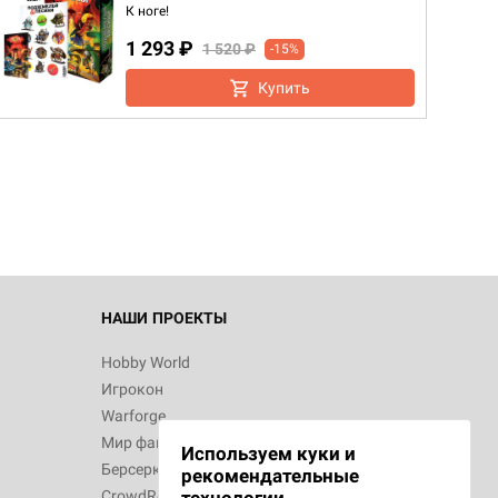
К ноге!
1 293 ₽
1 520 ₽
-15%
Купить
d Журнал
к: Братья
d Звёздные
НАШИ ПРОЕКТЫ
Hobby World
Игрокон
d Сумерки
Warforge
: Грозовой
Мир фантастики
Используем куки и
Берсерк
рекомендательные
CrowdRepublic