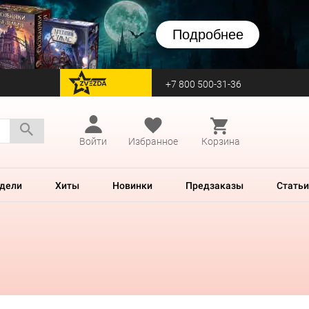
Подробнее
+7 800 500-31-36
перейти на Zvezda
Войти
Избранное
Корзина
дели
Хиты
Новинки
Предзаказы
Статьи