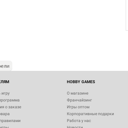
Настольная игра Hobby Worl
"Мир фантастики. Спецвыпус
Стругацкие"
1 490
рели
Настольная игра Hobby Worl
империи: Боевая тревога
799
ЕЛЯМ
HOBBY GAMES
 игру
О магазине
программа
Франчайзинг
Настольная игра Hobby Worl
я о заказе
Игры оптом
империи. Четвёртая редакция
овара
Корпоративные подарки
Рубеж
12 990
 правилами
Работа у нас
игры
Новости