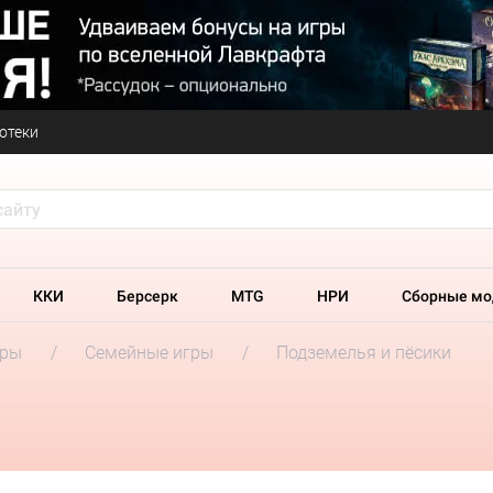
отеки
ККИ
Берсерк
MTG
НРИ
Сборные мо
гры
Семейные игры
Подземелья и пёсики