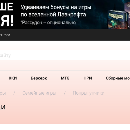
отеки
ККИ
Берсерк
MTG
НРИ
Сборные мо
гры
Семейные игры
Попрыгунчики
ки