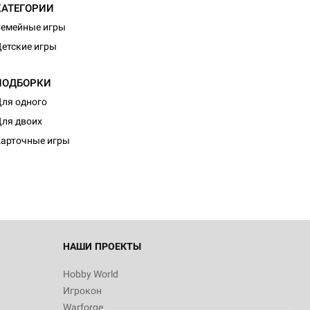
КАТЕГОРИИ
емейные игры
етские игры
ПОДБОРКИ
ля одного
d Монстры
ля двоих
арточные игры
 Зомбицид:
НАШИ ПРОЕКТЫ
Hobby World
Игрокон
d Ужас
Warforge