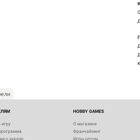
С
Д
Д
Настольная игра Hobby Worl
Д
Египта
К
1 991
рели
Настольная игра Hobby World
Белая смерть
12 990
ЕЛЯМ
HOBBY GAMES
 игру
О магазине
программа
Франчайзинг
Настольная игра Hobby Worl
я о заказе
Игры оптом