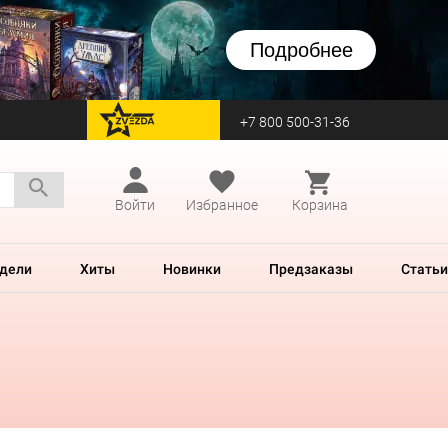
Подробнее
+7 800 500-31-36
перейти на Zvezda
Войти
Избранное
Корзина
дели
Хиты
Новинки
Предзаказы
Статьи