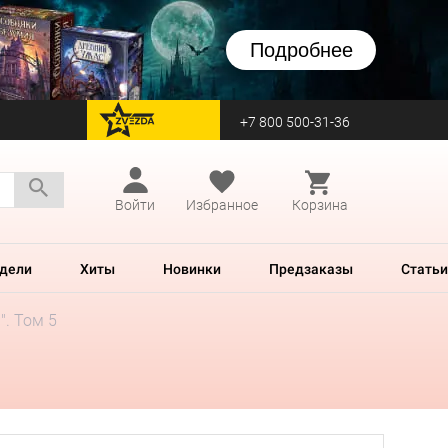
Подробнее
+7 800 500-31-36
перейти на Zvezda
Войти
Избранное
Корзина
дели
Хиты
Новинки
Предзаказы
Статьи
". Том 5