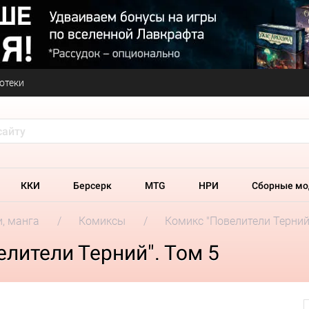
отеки
ККИ
Берсерк
MTG
НРИ
Сборные мо
и, манга
Комиксы
Комикс "Повелители Терний
лители Терний". Том 5