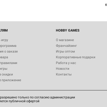
ЕЛЯМ
HOBBY GAMES
 игру
О магазине
программа
Франчайзинг
я о заказе
Игры оптом
овара
Корпоративные подарки
 правилами
Работа у нас
игры
Новости
з скидки
Контакты
е приложение
разрешено только по согласию администрации
яется публичной офертой