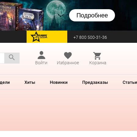
Подробнее
+7 800 500-31-36
перейти на Zvezda
Войти
Избранное
Корзина
дели
Хиты
Новинки
Предзаказы
Статьи