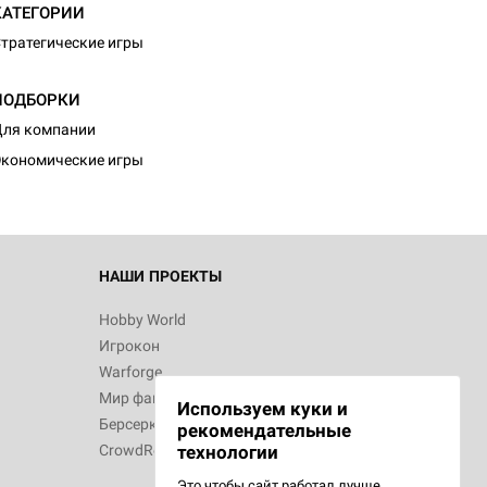
КАТЕГОРИИ
тратегические игры
ПОДБОРКИ
ля компании
кономические игры
НАШИ ПРОЕКТЫ
Hobby World
Игрокон
Warforge
Мир фантастики
Используем куки и
Берсерк
рекомендательные
CrowdRepublic
технологии
Это чтобы сайт работал лучше.