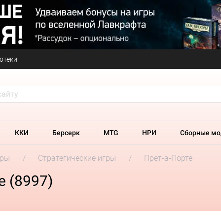
отеки
ККИ
Берсерк
MTG
НРИ
Сборные мо
гры
Стратегические игры
Прет-а-Порте
е (8997)