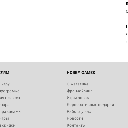
С
Д
Э
ЕЛЯМ
HOBBY GAMES
 игру
О магазине
программа
Франчайзинг
я о заказе
Игры оптом
овара
Корпоративные подарки
 правилами
Работа у нас
игры
Новости
з скидки
Контакты