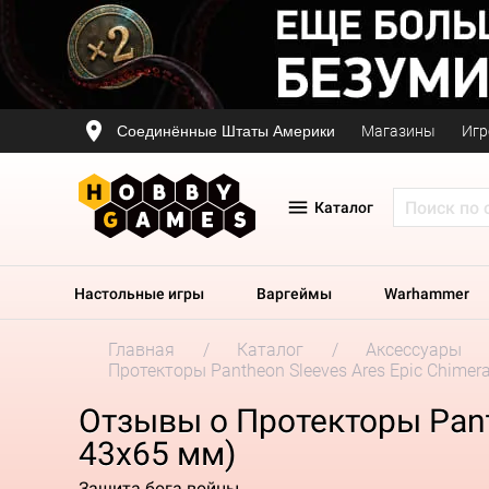
Соединённые Штаты Америки
Магазины
Игр
Каталог
Настольные игры
Варгеймы
Warhammer
Главная
Каталог
Аксессуары
Протекторы Pantheon Sleeves Ares Epic Chimera
Отзывы о Протекторы Panth
43x65 мм)
Защита бога войны