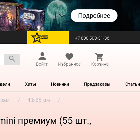
Подробнее
+7 800 500-31-36
перейти на Zvezda
Войти
Избранное
Корзина
дели
Хиты
Новинки
Предзаказы
Статьи
ерам
43x65 мм
ini премиум (55 шт.,