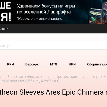
отеки
ККИ
Берсерк
MTG
НРИ
Сборные мо
Для карточных игр
Протекторы
По разм
 mini премиум (55 шт., 43x65 мм)
eon Sleeves Ares Epic Chimera m