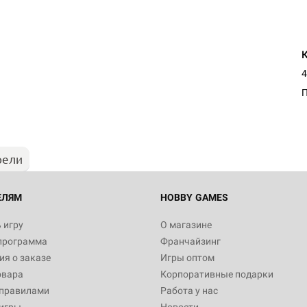
Настольная игра Hobby Worl
4
Египта
1 991
рели
Настольная игра Hobby World
Белая смерть
12 990
ЕЛЯМ
HOBBY GAMES
 игру
О магазине
программа
Франчайзинг
Настольная игра Hobby World
я о заказе
Игры оптом
Сердце роя. Дисплей бустеро
овара
Корпоративные подарки
3 490
 правилами
Работа у нас