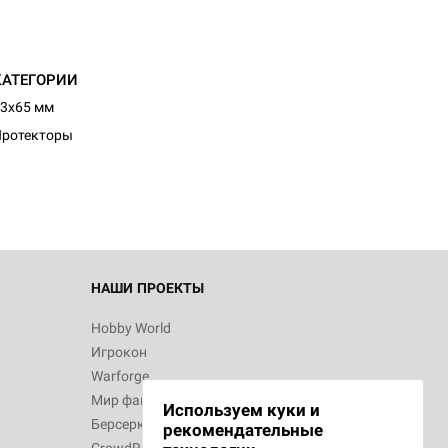
КАТЕГОРИИ
d Монстры
3x65 мм
Протекторы
 Зомбицид:
НАШИ ПРОЕКТЫ
Hobby World
Игрокон
 Берсерк.
Warforge
в
Мир фантастики
Используем куки и
Берсерк
рекомендательные